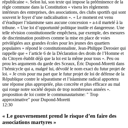
républicaine ». Selon lui, son texte qui impose la prééminence de la
règle commune dans la Constitution « visera les règlements
intérieurs des entreprises, des associations, des clubs sportifs qui sont
souvent le foyer d’une radicalisation ». « Le moment est venu
d’éradiquer l’islamisme sans aucune concession » a-t-il martelé à la
tribune. « Une loi d’opportunité politique inutile et dangereuse. Une
telle révision constitutionnelle empêchera, par exemple, des mesures
de discrimination positives comme la mise en place de voies
privilégiées aux grandes écoles pour les jeunes des quartiers
populaires » répond le constitutionnaliste, Jean-Philippe Derosier qui
rappelle que « l’article 6 de la Déclaration des droits de l’Homme et
du Citoyen établit déjà que la loi est la même pour tous ». Peu ou
prou les arguments du garde des Sceaux, Éric Dupond-Moretti dans
l’hémicycle qui a, malgré lui, dévoilé le nom exact du futur projet de
loi. « Je crois pour ma part que le futur projet de loi de défense de la
République contre le séparatisme et l’islamisme radical apportera
une réponse plus appropriée, plus concrète et plus efficace au mal
qui ronge notre société depuis de trop nombreuses années ».
proposition de loi contre le communautarisme: " Trop
approximative" pour Dupond-Moretti
12:30
« Le gouvernement prend le risque d’en faire des
associations martyres »