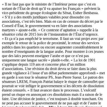
« Il ne faut pas que le ministre de l’Intérieur pense que c’est en
sortant de l’État de droit qu’il va apaiser les Français » prévient la
vice-présidente du groupe écologiste du Sénat, Esther Benbassa.
« S’il y a des motifs juridiques valables pour dissoudre ces
associations, c’est très bien. Mais en cas de censure du décret par le
Conseil d’État, le gouvernement va en faire des associations
martyres » ajoute-t-elle. « Ce contexte d’agitation » rappelle à la
sénatrice celui de 2015 lors de l’instauration de l’État d’urgence.
« Et ça n’a pas empêché le terrorisme. Il faut un vrai projet avec par
exemple le retour de la police de proximité, le retour des services
publics dans les quartiers ou encore augmenter considérablement le
nombre d’enseignants de la langue arabe. Pour montrer à ces jeunes
que des laïcs peuvent enseigner l’arabe et que ce n’est pas
uniquement une langue sacrée » plaide-t-elle. « La loi de 1901
s’applique depuis 119 ans et concerne plus d’un million
d’associations. Une révision du droit devra se faire dans la plus
grande vigilance à l’issue d’un débat parlementaire approfondi » met
en garde à son tour le sénateur PS, Jean-Pierre Sueur. Le patron des
sénateurs LREM, François Patriat balaye le risque de camouflet que
pourrait se voir infliger le gouvernement si les décrets de dissolution
étaient censurés. « Il faut avancer dans le processus. L’exécutif
prend un risque en annonçant ces dissolutions mais il a raison de le
faire. Une décision de justice, c’est toujours à double tranchant. On
ne peut pas accuser le gouvernement de ne pas agir et de l’autre le