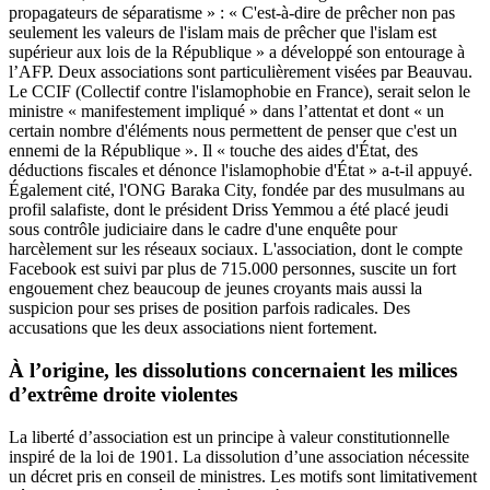
propagateurs de séparatisme » : « C'est-à-dire de prêcher non pas
seulement les valeurs de l'islam mais de prêcher que l'islam est
supérieur aux lois de la République » a développé son entourage à
l’AFP. Deux associations sont particulièrement visées par Beauvau.
Le CCIF (Collectif contre l'islamophobie en France), serait selon le
ministre « manifestement impliqué » dans l’attentat et dont « un
certain nombre d'éléments nous permettent de penser que c'est un
ennemi de la République ». Il « touche des aides d'État, des
déductions fiscales et dénonce l'islamophobie d'État » a-t-il appuyé.
Également cité, l'ONG Baraka City, fondée par des musulmans au
profil salafiste, dont le président Driss Yemmou a été placé jeudi
sous contrôle judiciaire dans le cadre d'une enquête pour
harcèlement sur les réseaux sociaux. L'association, dont le compte
Facebook est suivi par plus de 715.000 personnes, suscite un fort
engouement chez beaucoup de jeunes croyants mais aussi la
suspicion pour ses prises de position parfois radicales. Des
accusations que les deux associations nient fortement.
À l’origine, les dissolutions concernaient les milices
d’extrême droite violentes
La liberté d’association est un principe à valeur constitutionnelle
inspiré de la loi de 1901. La dissolution d’une association nécessite
un décret pris en conseil de ministres. Les motifs sont limitativement