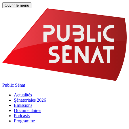
Ouvrir le menu
Public Sénat
Actualités
Sénatoriales 2026
Émissions
Documentaires
Podcasts
Programme