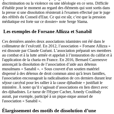
discrimination ou la violence ou une idéologie en ce sens. Difficile
d'établir pour le moment au regard des éléments qui sont sortis dans
la presse si une dissolution résisterait à l'examen effectué par le juge
des référés du Conseil d'Etat. Ce qui est sûr, c’est que la pression
médiatique est forte sur ce dossier» note Serge Slama.
Les exemples de Forsane Allizza et Sanabil
Ces dernières années deux associations islamistes ont été dans le
collimateur de l’exécutif. En 2012, l’association « Forsane Allizza »
est dissoute par Claude Guéant. L’association préparait ses membres
au combat et à la lutte armée et appelait à l’instauration du califat et à
l'application de la charia en France. En 2016, Bernard Cazeneuve
annonçait la dissolution de l’association d’aide aux détenus
musulmans « Sanabil ». « Sous couvert d'un soutien matériel
dispensé à des détenus de droit commun ainsi qu'à leurs familles,
l'association encourageait la radicalisation de ces derniers durant leur
séjour carcéral pour les rallier à la cause djihadiste » justifiait le
ministère. À noter qu’il s’agissait d’associations en lien direct avec
des djihadistes. Le tueur de l'Hyper Cacher, Amedy Coulibaly
aurait, par exemple, participé à un pique-nique annuel de
l'association « Sanabil ».
Élargissement des motifs de dissolution d’une