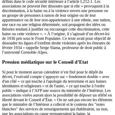
définis dans le code sécurité intérieure à l’article L212-1. Les
associations ne peuvent être dissoutes que si elle « provoquent à la
discrimination, à la haine ou à la violence envers une personne ou
un groupe de personnes à raison de leur origine ou de leur
appartenance ou de leur non-appartenance à une ethnie, une nation,
une race ou une religion déterminée, soit propagent des idées ou
théories tendant à justifier ou encourager cette discrimination, cette
haine ou cette violence ». « À l’origine, il s’agissait d’un décret-loi
de 1936 pris sous le Front Populaire. Ce texte avait pour objectif de
dissoudre les ligues d’extrême droite violentes après les émeutes de
février 1934 » rappelle Serge Slama, professeur de droit public à
l’université Grenoble-Alpes.
Pression médiatique sur le Conseil d’Etat
Si pour le moment aucun calendrier n’est fixé pour le dépôt du
décret, l’exécutif compte s’appuyer sur « fondement double » avec
d'un côté « ce qui touche à l'apologie du terrorisme et aux haines
identitaires et religieuses » et de l'autre, « ce qui touche à l'ordre
public » indique à l’AFP une source du ministère de l’Intérieur. Les
associations visées auront alors la possibilité de déposer un référé en
liberté devant le Conseil d’État. « On ne sait pas encore les éléments
que le ministère de l’Intérieur a collecté et le contenu des "notes
blanches" des services de renseignements qui établiraient, ou non,
que les associations en cause propageraient la haine, la