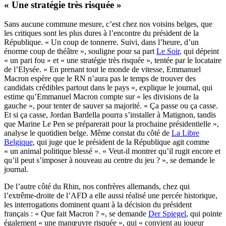
« Une stratégie très risquée »
Sans aucune commune mesure, c’est chez nos voisins belges, que
les critiques sont les plus dures à l’encontre du président de la
République. « Un coup de tonnerre. Suivi, dans l’heure, d’un
énorme coup de théâtre », souligne pour sa part
Le Soir
, qui dépeint
« un pari fou » et « une stratégie très risquée », tentée par le locataire
de l’Elysée. « En prenant tout le monde de vitesse, Emmanuel
Macron espère que le RN n’aura pas le temps de trouver des
candidats crédibles partout dans le pays », explique le journal, qui
estime qu’Emmanuel Macron compte sur « les divisions de la
gauche », pour tenter de sauver sa majorité. « Ça passe ou ça casse.
Et si ça casse, Jordan Bardella pourra s’installer à Matignon, tandis
que Marine Le Pen se préparerait pour la prochaine présidentielle »,
analyse le quotidien belge. Même constat du côté de
La Libre
Belgique
, qui juge que le président de la République agit comme
« un animal politique blessé ». « Veut-il montrer qu’il rugit encore et
qu’il peut s’imposer à nouveau au centre du jeu ? », se demande le
journal.
De l’autre côté du Rhin, nos confrères allemands, chez qui
l’extrême-droite de l’AFD a elle aussi réalisé une percée historique,
les interrogations dominent quant à la décision du président
français : « Que fait Macron ? », se demande
Der Spiegel
, qui pointe
également « une manœuvre risquée », qui « convient au joueur