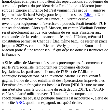
homologues étrangers s’inquiètent des répercussions européennes du
« coup de poker » du président de la République. « Macron joue le
sort de l’Europe en France (et c’est vraiment très risqué) », analyse
le journaliste Richard Werly, pour le quotidien suisse
Blick
. « Une
victoire de l’extrême droite en France, qui verrait celle-ci
revendiquer logiquement l’exercice du pouvoir, ferait trembler l’UE
sur ses fondations. Alors qu’à Moscou, un certain Vladimir Poutine
serait absolument ravi de voir certains de ses amis s’installer aux
commandes de la seule puissance nucléaire de l’Union, même si la
constitution permet au Chef de l’État, même battu, de rester en place
jusqu’en 2027 », continue Richard Werly, pour qui « Emmanuel
Macron porte là une responsabilité qui dépasse donc les frontières de
la France ».
« Si les alliés de Macron et les partis proeuropéens, à commencer
par le Parti socialiste, remportent les prochaines élections
législatives, les partisans de l’euro, de l’UE et de l’Alliance
atlantique l’emporteront. Si en revanche Marine Le Pen venait à
gagner, l’onde de choc entraînerait des répercussions imprévisibles :
l’extrême droite française est hostile à l’euro [NDLR : une mesure
qui n’est plus dans le programme du parti depuis 2017], à l’OTAN
et à la solidarité militaire avec l’Ukraine. La recomposition
spectaculaire du paysage politique français est raccourcie », alerte de
son côté
ABC
, quotidien espagnol, marqué à droite.