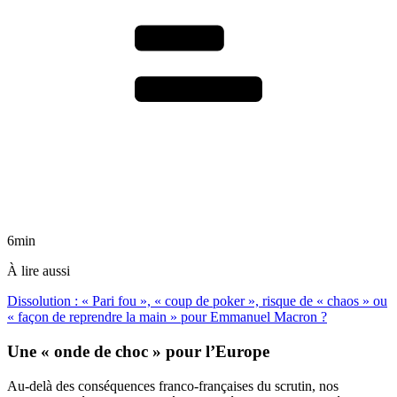
6min
À lire aussi
Dissolution : « Pari fou », « coup de poker », risque de « chaos » ou
« façon de reprendre la main » pour Emmanuel Macron ?
Une « onde de choc » pour l’Europe
Au-delà des conséquences franco-françaises du scrutin, nos