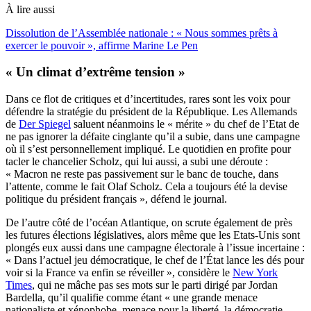
À lire aussi
Dissolution de l’Assemblée nationale : « Nous sommes prêts à
exercer le pouvoir », affirme Marine Le Pen
« Un climat d’extrême tension »
Dans ce flot de critiques et d’incertitudes, rares sont les voix pour
défendre la stratégie du président de la République. Les Allemands
de
Der Spiegel
saluent néanmoins le « mérite » du chef de l’Etat de
ne pas ignorer la défaite cinglante qu’il a subie, dans une campagne
où il s’est personnellement impliqué. Le quotidien en profite pour
tacler le chancelier Scholz, qui lui aussi, a subi une déroute :
« Macron ne reste pas passivement sur le banc de touche, dans
l’attente, comme le fait Olaf Scholz. Cela a toujours été la devise
politique du président français », défend le journal.
De l’autre côté de l’océan Atlantique, on scrute également de près
les futures élections législatives, alors même que les Etats-Unis sont
plongés eux aussi dans une campagne électorale à l’issue incertaine :
« Dans l’actuel jeu démocratique, le chef de l’État lance les dés pour
voir si la France va enfin se réveiller », considère le
New York
Times
, qui ne mâche pas ses mots sur le parti dirigé par Jordan
Bardella, qu’il qualifie comme étant « une grande menace
nationaliste et xénophobe, menace pour la liberté, la démocratie,