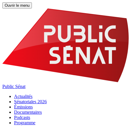
Ouvrir le menu
Public Sénat
Actualités
Sénatoriales 2026
Émissions
Documentaires
Podcasts
Programme