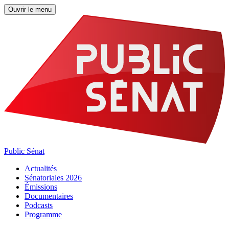
Ouvrir le menu
Public Sénat
Actualités
Sénatoriales 2026
Émissions
Documentaires
Podcasts
Programme