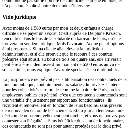
communique pas sur le nombre de contractuels qu’elle emploie, et
n’a pas donné suite à notre demande d’interview.
Vide juridique
Avec moins de 1 500 euros par mois et deux enfants à charge,
difficile de se payer un avocat. C’est auprès de Delphine Krzisch,
rencontrée dans le bus de la solidarité du barreau de Paris, qu’elle
trouvera un soutien juridique. Mais l’avocate n’a que peu d’options
à lui proposer. « Si ma cliente allait devant la juridiction
administrative, et si elle prouvait que le recours à ces contrats
précaires était abusif, au bout de trois ou quatre ans, elle arriverait
peut-être à être indemnisée d’un montant de 6500 euros au vu de
son salaire », nous explique l’avocate spécialisée en droit public.
La jurisprudence ne prévoit pas la titularisation des contractuels de la
fonction publique, contrairement aux salariés du privé. « L’intérêt
pour les collectivités territoriales comme la mairie de Paris, ou les
employeurs publics en général, c’est que ces agents contractuels sont
une variable d’ajustement par rapport aux fonctionnaires : ils
recrutent et renouvellent en fonction de leurs besoins, sans préavis
de renouvellement ou de licenciement. Et du jour au lendemain une
décision de non-renouvellement peut tomber, et vous ne pouvez pas
contester son illégalité ». Sans bénéficier du statut de fonctionnaire,
ces contractuels ne sont pas pour autant protégés par le droit privé,