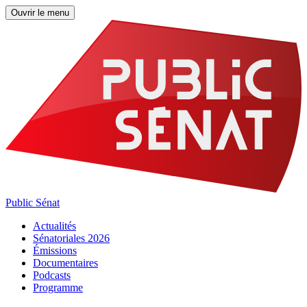
Ouvrir le menu
Public Sénat
Actualités
Sénatoriales 2026
Émissions
Documentaires
Podcasts
Programme