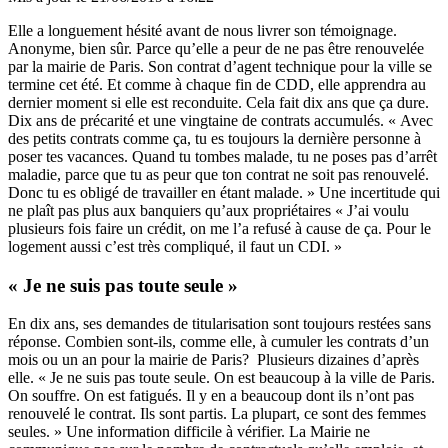
Elle a longuement hésité avant de nous livrer son témoignage.
Anonyme, bien sûr. Parce qu’elle a peur de ne pas être renouvelée
par la mairie de Paris. Son contrat d’agent technique pour la ville se
termine cet été. Et comme à chaque fin de CDD, elle apprendra au
dernier moment si elle est reconduite. Cela fait dix ans que ça dure.
Dix ans de précarité et une vingtaine de contrats accumulés. « Avec
des petits contrats comme ça, tu es toujours la dernière personne à
poser tes vacances. Quand tu tombes malade, tu ne poses pas d’arrêt
maladie, parce que tu as peur que ton contrat ne soit pas renouvelé.
Donc tu es obligé de travailler en étant malade. » Une incertitude qui
ne plaît pas plus aux banquiers qu’aux propriétaires « J’ai voulu
plusieurs fois faire un crédit, on me l’a refusé à cause de ça. Pour le
logement aussi c’est très compliqué, il faut un CDI. »
« Je ne suis pas toute seule »
En dix ans, ses demandes de titularisation sont toujours restées sans
réponse. Combien sont-ils, comme elle, à cumuler les contrats d’un
mois ou un an pour la mairie de Paris? Plusieurs dizaines d’après
elle. « Je ne suis pas toute seule. On est beaucoup à la ville de Paris.
On souffre. On est fatigués. Il y en a beaucoup dont ils n’ont pas
renouvelé le contrat. Ils sont partis. La plupart, ce sont des femmes
seules. » Une information difficile à vérifier. La Mairie ne