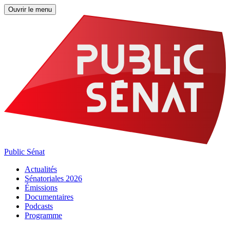
Ouvrir le menu
Public Sénat
Actualités
Sénatoriales 2026
Émissions
Documentaires
Podcasts
Programme