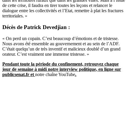
dans les territoires ruraux que dans les grandes villes. Mais à l’issue
de cette crise, il faudra en tirer toutes les leçons et relancer le
dialogue entre les collectivités et l’Etat, remettre à plat les fractures
territoriales. »
Décès de Patrick Devedjian :
« On perd un copain. C’est beaucoup d’émotions et de tristesse.
Nous avons été ensemble au gouvernement et au sein de l’ADF.
C’était quelqu’un de très inventif et malicieux doublé d’un grand
orateur. C’est vraiment une immense tristesse. »
Pendant toute la période du confinement, retrouvez chaque
jour de semaine à midi notre interview politique, en ligne sur
publicsenat.fr et
notre chaîne YouTube
.