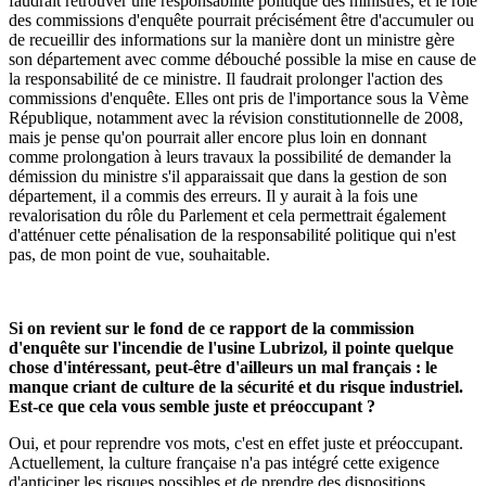
faudrait retrouver une responsabilité politique des ministres, et le rôle
des commissions d'enquête pourrait précisément être d'accumuler ou
de recueillir des informations sur la manière dont un ministre gère
son département avec comme débouché possible la mise en cause de
la responsabilité de ce ministre. Il faudrait prolonger l'action des
commissions d'enquête. Elles ont pris de l'importance sous la Vème
République, notamment avec la révision constitutionnelle de 2008,
mais je pense qu'on pourrait aller encore plus loin en donnant
comme prolongation à leurs travaux la possibilité de demander la
démission du ministre s'il apparaissait que dans la gestion de son
département, il a commis des erreurs. Il y aurait à la fois une
revalorisation du rôle du Parlement et cela permettrait également
d'atténuer cette pénalisation de la responsabilité politique qui n'est
pas, de mon point de vue, souhaitable.
Si on revient sur le fond de ce rapport de la commission
d'enquête sur l'incendie de l'usine Lubrizol, il pointe quelque
chose d'intéressant, peut-être d'ailleurs un mal français : le
manque criant de culture de la sécurité et du risque industriel.
Est-ce que cela vous semble juste et préoccupant ?
Oui, et pour reprendre vos mots, c'est en effet juste et préoccupant.
Actuellement, la culture française n'a pas intégré cette exigence
d'anticiper les risques possibles et de prendre des dispositions