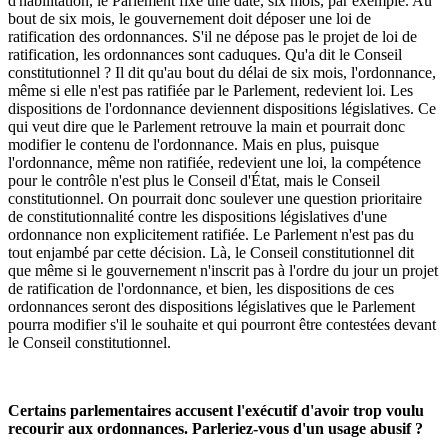
d'habilitation, le Parlement fixe une date, six mois, par exemple. Au
bout de six mois, le gouvernement doit déposer une loi de
ratification des ordonnances. S'il ne dépose pas le projet de loi de
ratification, les ordonnances sont caduques. Qu'a dit le Conseil
constitutionnel ? Il dit qu'au bout du délai de six mois, l'ordonnance,
même si elle n'est pas ratifiée par le Parlement, redevient loi. Les
dispositions de l'ordonnance deviennent dispositions législatives. Ce
qui veut dire que le Parlement retrouve la main et pourrait donc
modifier le contenu de l'ordonnance. Mais en plus, puisque
l'ordonnance, même non ratifiée, redevient une loi, la compétence
pour le contrôle n'est plus le Conseil d'État, mais le Conseil
constitutionnel. On pourrait donc soulever une question prioritaire
de constitutionnalité contre les dispositions législatives d'une
ordonnance non explicitement ratifiée. Le Parlement n'est pas du
tout enjambé par cette décision. Là, le Conseil constitutionnel dit
que même si le gouvernement n'inscrit pas à l'ordre du jour un projet
de ratification de l'ordonnance, et bien, les dispositions de ces
ordonnances seront des dispositions législatives que le Parlement
pourra modifier s'il le souhaite et qui pourront être contestées devant
le Conseil constitutionnel.
Certains parlementaires accusent l'exécutif d'avoir trop voulu
recourir aux ordonnances. Parleriez-vous d'un usage abusif ?