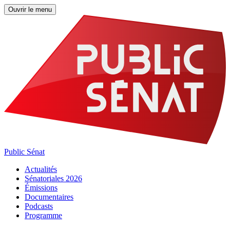
Ouvrir le menu
Public Sénat
Actualités
Sénatoriales 2026
Émissions
Documentaires
Podcasts
Programme