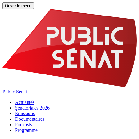
Ouvrir le menu
Public Sénat
Actualités
Sénatoriales 2026
Émissions
Documentaires
Podcasts
Programme