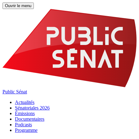
Ouvrir le menu
Public Sénat
Actualités
Sénatoriales 2026
Émissions
Documentaires
Podcasts
Programme