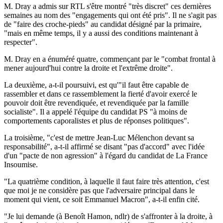
M. Dray a admis sur RTL s'être montré "très discret" ces dernières
semaines au nom des "engagements qui ont été pris". Il ne s'agit pas
de "faire des croche-pieds" au candidat désigné par la primaire,
"mais en même temps, il y a aussi des conditions maintenant à
respecter".
M. Dray en a énuméré quatre, commençant par le "combat frontal à
mener aujourd'hui contre la droite et l'extrême droite".
La deuxième, a-t-il poursuivi, est qu'"il faut être capable de
rassembler et dans ce rassemblement la fierté d'avoir exercé le
pouvoir doit être revendiquée, et revendiquée par la famille
socialiste". Il a appelé l'équipe du candidat PS "à moins de
comportements caporalistes et plus de réponses politiques".
La troisième, "c'est de mettre Jean-Luc Mélenchon devant sa
responsabilité", a-t-il affirmé se disant "pas d'accord" avec l'idée
d'un "pacte de non agression" à l'égard du candidat de La France
Insoumise.
"La quatrième condition, à laquelle il faut faire très attention, c'est
que moi je ne considère pas que l'adversaire principal dans le
moment qui vient, ce soit Emmanuel Macron", a-t-il enfin cité.
"Je lui demande (à Benoît Hamon, ndlr) de s'affronter à la droite, à