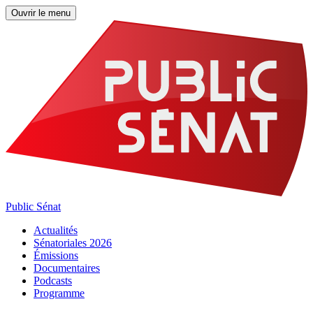
Ouvrir le menu
Public Sénat
Actualités
Sénatoriales 2026
Émissions
Documentaires
Podcasts
Programme