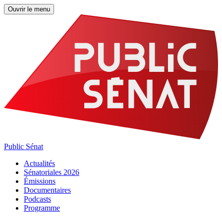
Ouvrir le menu
Public Sénat
Actualités
Sénatoriales 2026
Émissions
Documentaires
Podcasts
Programme