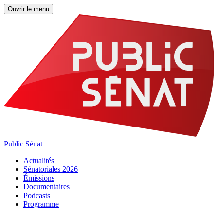
Ouvrir le menu
Public Sénat
Actualités
Sénatoriales 2026
Émissions
Documentaires
Podcasts
Programme