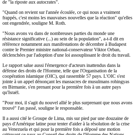
de "la riposte aux autocrates".
"Quand on revient sur l'année écoulée, ce qui nous a vraiment
frappés, c'est moins les mauvaises nouvelles que la réaction" qu'elles
ont engendrée, souligne M. Roth.
"Nous avons vu dans de nombreuses parties du monde une
résistance significative (...) au sein de la population", a-t-il dit en
référence notamment aux manifestations de décembre à Budapest
contre le Premier ministre national-conservateur Viktor Orban,
déclenchées par l'adoption d'une loi assouplissant le droit du travail.
Le rapport salue aussi l'émergence d'acteurs inattendus dans la
défense des droits de l'Homme, telle que l'Organisation de la
coopération islamique (OIC), qui rassemble 57 pays. L'OIC s'est
jointe à un appel dénonçant les massacres de musulmans rohingyas
en Birmanie, s'en prenant pour la première fois à un autre pays
qu'Israël.
"Pour moi, il s'agit du nouvel allié le plus surprenant que nous avons
trouvé" l'an passé, souligne le responsable.
Il a aussi cité le Groupe de Lima, mis sur pied par une douzaine de
pays d'Amérique latine pour tenter d'aider à la résolution de la crise
au Venezuela et qui pour la première fois a déposé une motion
critiquant ce pays au Conseil des droits de l'Homme des Nations