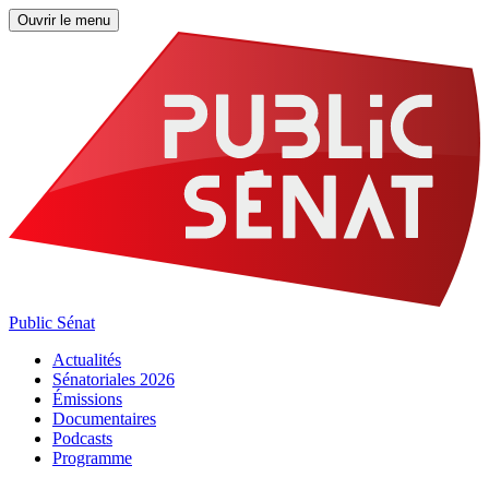
Ouvrir le menu
Public Sénat
Actualités
Sénatoriales 2026
Émissions
Documentaires
Podcasts
Programme