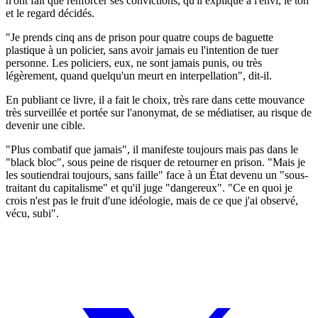
n'ont fait que renforcer ses convictions, qu'il explique à l'envi, le ton
et le regard décidés.
"Je prends cinq ans de prison pour quatre coups de baguette
plastique à un policier, sans avoir jamais eu l'intention de tuer
personne. Les policiers, eux, ne sont jamais punis, ou très
légèrement, quand quelqu'un meurt en interpellation", dit-il.
En publiant ce livre, il a fait le choix, très rare dans cette mouvance
très surveillée et portée sur l'anonymat, de se médiatiser, au risque de
devenir une cible.
"Plus combatif que jamais", il manifeste toujours mais pas dans le
"black bloc", sous peine de risquer de retourner en prison. "Mais je
les soutiendrai toujours, sans faille" face à un État devenu un "sous-
traitant du capitalisme" et qu'il juge "dangereux". "Ce en quoi je
crois n'est pas le fruit d'une idéologie, mais de ce que j'ai observé,
vécu, subi".