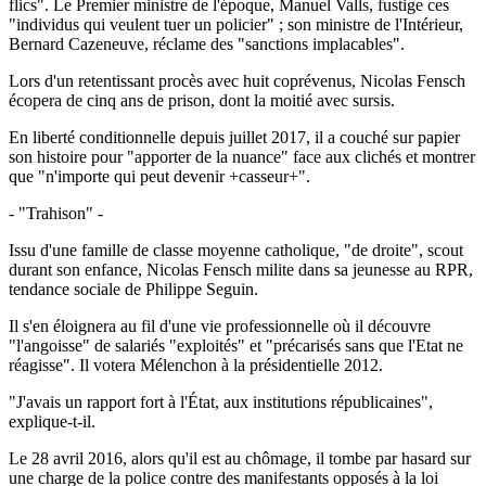
flics". Le Premier ministre de l'époque, Manuel Valls, fustige ces
"individus qui veulent tuer un policier" ; son ministre de l'Intérieur,
Bernard Cazeneuve, réclame des "sanctions implacables".
Lors d'un retentissant procès avec huit coprévenus, Nicolas Fensch
écopera de cinq ans de prison, dont la moitié avec sursis.
En liberté conditionnelle depuis juillet 2017, il a couché sur papier
son histoire pour "apporter de la nuance" face aux clichés et montrer
que "n'importe qui peut devenir +casseur+".
- "Trahison" -
Issu d'une famille de classe moyenne catholique, "de droite", scout
durant son enfance, Nicolas Fensch milite dans sa jeunesse au RPR,
tendance sociale de Philippe Seguin.
Il s'en éloignera au fil d'une vie professionnelle où il découvre
"l'angoisse" de salariés "exploités" et "précarisés sans que l'Etat ne
réagisse". Il votera Mélenchon à la présidentielle 2012.
"J'avais un rapport fort à l'État, aux institutions républicaines",
explique-t-il.
Le 28 avril 2016, alors qu'il est au chômage, il tombe par hasard sur
une charge de la police contre des manifestants opposés à la loi