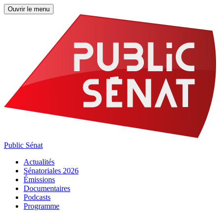
Ouvrir le menu
Public Sénat
Actualités
Sénatoriales 2026
Émissions
Documentaires
Podcasts
Programme