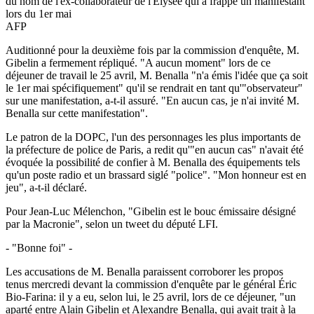
du nom de l'ex-collaborateur de l'Elysée qui a frappé un manifestant
lors du 1er mai
AFP
Auditionné pour la deuxième fois par la commission d'enquête, M.
Gibelin a fermement répliqué. "A aucun moment" lors de ce
déjeuner de travail le 25 avril, M. Benalla "n'a émis l'idée que ça soit
le 1er mai spécifiquement" qu'il se rendrait en tant qu'"observateur"
sur une manifestation, a-t-il assuré. "En aucun cas, je n'ai invité M.
Benalla sur cette manifestation".
Le patron de la DOPC, l'un des personnages les plus importants de
la préfecture de police de Paris, a redit qu'"en aucun cas" n'avait été
évoquée la possibilité de confier à M. Benalla des équipements tels
qu'un poste radio et un brassard siglé "police". "Mon honneur est en
jeu", a-t-il déclaré.
Pour Jean-Luc Mélenchon, "Gibelin est le bouc émissaire désigné
par la Macronie", selon un tweet du député LFI.
- "Bonne foi" -
Les accusations de M. Benalla paraissent corroborer les propos
tenus mercredi devant la commission d'enquête par le général Éric
Bio-Farina: il y a eu, selon lui, le 25 avril, lors de ce déjeuner, "un
aparté entre Alain Gibelin et Alexandre Benalla, qui avait trait à la