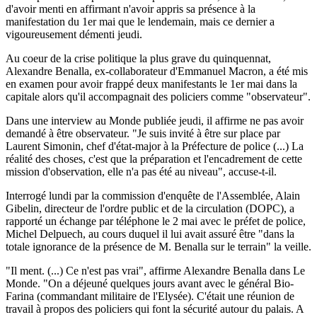
d'avoir menti en affirmant n'avoir appris sa présence à la
manifestation du 1er mai que le lendemain, mais ce dernier a
vigoureusement démenti jeudi.
Au coeur de la crise politique la plus grave du quinquennat,
Alexandre Benalla, ex-collaborateur d'Emmanuel Macron, a été mis
en examen pour avoir frappé deux manifestants le 1er mai dans la
capitale alors qu'il accompagnait des policiers comme "observateur".
Dans une interview au Monde publiée jeudi, il affirme ne pas avoir
demandé à être observateur. "Je suis invité à être sur place par
Laurent Simonin, chef d'état-major à la Préfecture de police (...) La
réalité des choses, c'est que la préparation et l'encadrement de cette
mission d'observation, elle n'a pas été au niveau", accuse-t-il.
Interrogé lundi par la commission d'enquête de l'Assemblée, Alain
Gibelin, directeur de l'ordre public et de la circulation (DOPC), a
rapporté un échange par téléphone le 2 mai avec le préfet de police,
Michel Delpuech, au cours duquel il lui avait assuré être "dans la
totale ignorance de la présence de M. Benalla sur le terrain" la veille.
"Il ment. (...) Ce n'est pas vrai", affirme Alexandre Benalla dans Le
Monde. "On a déjeuné quelques jours avant avec le général Bio-
Farina (commandant militaire de l'Elysée). C'était une réunion de
travail à propos des policiers qui font la sécurité autour du palais. A