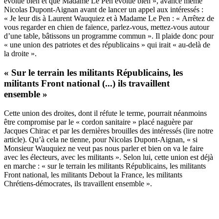
évolue bien et que Madame Le Pen évolue bien », avance même
Nicolas Dupont-Aignan avant de lancer un appel aux intéressés :
« Je leur dis à Laurent Wauquiez et à Madame Le Pen : « Arrêtez de
vous regarder en chien de faïence, parlez-vous, mettez-vous autour
d’une table, bâtissons un programme commun ». Il plaide donc pour
« une union des patriotes et des républicains » qui irait « au-delà de
la droite ».
« Sur le terrain les militants Républicains, les
militants Front national (...) ils travaillent
ensemble »
Cette union des droites, dont il réfute le terme, pourrait néanmoins
être compromise par le « cordon sanitaire » placé naguère par
Jacques Chirac et par les dernières brouilles des intéressés
(lire notre
article)
. Qu’à cela ne tienne, pour Nicolas Dupont-Aignan, « si
Monsieur Wauquiez ne veut pas nous parler et bien on va le faire
avec les électeurs, avec les militants ». Selon lui, cette union est déjà
en marche : « sur le terrain les militants Républicains, les militants
Front national, les militants Debout la France, les militants
Chrétiens-démocrates, ils travaillent ensemble ».