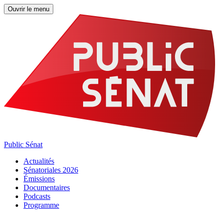
Ouvrir le menu
Public Sénat
Actualités
Sénatoriales 2026
Émissions
Documentaires
Podcasts
Programme