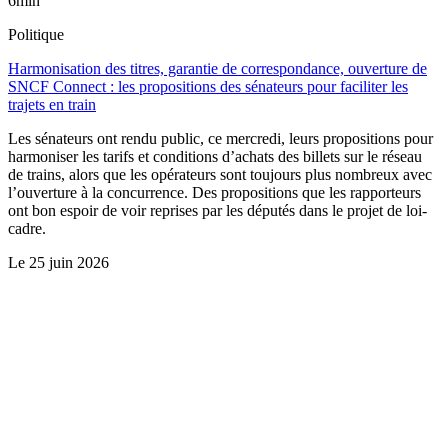
6min
Politique
Harmonisation des titres, garantie de correspondance, ouverture de
SNCF Connect : les propositions des sénateurs pour faciliter les
trajets en train
Les sénateurs ont rendu public, ce mercredi, leurs propositions pour
harmoniser les tarifs et conditions d’achats des billets sur le réseau
de trains, alors que les opérateurs sont toujours plus nombreux avec
l’ouverture à la concurrence. Des propositions que les rapporteurs
ont bon espoir de voir reprises par les députés dans le projet de loi-
cadre.
Le
25 juin 2026