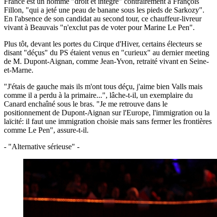
France est un homme "droit et intègre" contrairement à François
Fillon, "qui a jeté une peau de banane sous les pieds de Sarkozy".
En l'absence de son candidat au second tour, ce chauffeur-livreur
vivant à Beauvais "n'exclut pas de voter pour Marine Le Pen".
Plus tôt, devant les portes du Cirque d'Hiver, certains électeurs se
disant "déçus" du PS étaient venus en "curieux" au dernier meeting
de M. Dupont-Aignan, comme Jean-Yvon, retraité vivant en Seine-
et-Marne.
"J'étais de gauche mais ils m'ont tous déçu, j'aime bien Valls mais
comme il a perdu à la primaire...", lâche-t-il, un exemplaire du
Canard enchaîné sous le bras. "Je me retrouve dans le
positionnement de Dupont-Aignan sur l'Europe, l'immigration ou la
laïcité: il faut une immigration choisie mais sans fermer les frontières
comme Le Pen", assure-t-il.
- "Alternative sérieuse" -