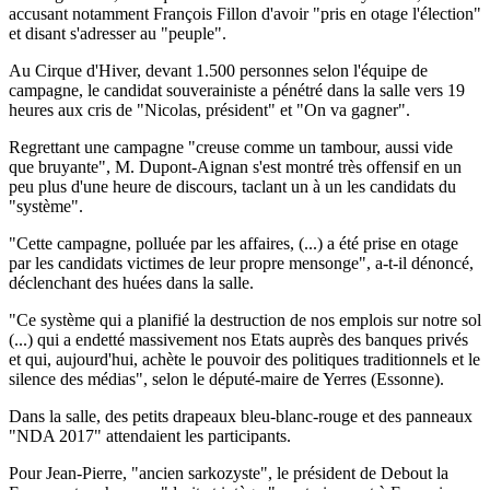
accusant notamment François Fillon d'avoir "pris en otage l'élection"
et disant s'adresser au "peuple".
Au Cirque d'Hiver, devant 1.500 personnes selon l'équipe de
campagne, le candidat souverainiste a pénétré dans la salle vers 19
heures aux cris de "Nicolas, président" et "On va gagner".
Regrettant une campagne "creuse comme un tambour, aussi vide
que bruyante", M. Dupont-Aignan s'est montré très offensif en un
peu plus d'une heure de discours, taclant un à un les candidats du
"système".
"Cette campagne, polluée par les affaires, (...) a été prise en otage
par les candidats victimes de leur propre mensonge", a-t-il dénoncé,
déclenchant des huées dans la salle.
"Ce système qui a planifié la destruction de nos emplois sur notre sol
(...) qui a endetté massivement nos Etats auprès des banques privés
et qui, aujourd'hui, achète le pouvoir des politiques traditionnels et le
silence des médias", selon le député-maire de Yerres (Essonne).
Dans la salle, des petits drapeaux bleu-blanc-rouge et des panneaux
"NDA 2017" attendaient les participants.
Pour Jean-Pierre, "ancien sarkozyste", le président de Debout la