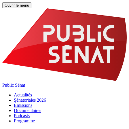
Ouvrir le menu
Public Sénat
Actualités
Sénatoriales 2026
Émissions
Documentaires
Podcasts
Programme