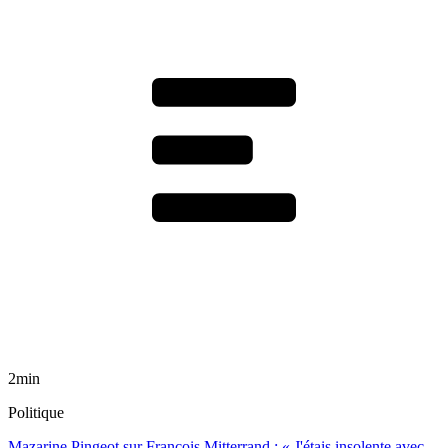
2min
Politique
Mazarine Pingeot sur François Mitterrand : « J'étais insolente avec