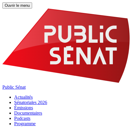
Ouvrir le menu
Public Sénat
Actualités
Sénatoriales 2026
Émissions
Documentaires
Podcasts
Programme