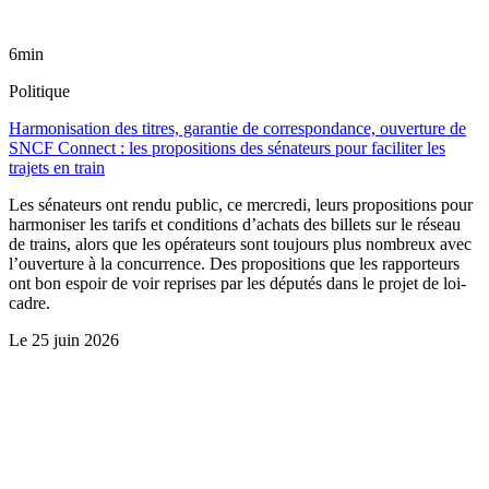
6min
Politique
Harmonisation des titres, garantie de correspondance, ouverture de
SNCF Connect : les propositions des sénateurs pour faciliter les
trajets en train
Les sénateurs ont rendu public, ce mercredi, leurs propositions pour
harmoniser les tarifs et conditions d’achats des billets sur le réseau
de trains, alors que les opérateurs sont toujours plus nombreux avec
l’ouverture à la concurrence. Des propositions que les rapporteurs
ont bon espoir de voir reprises par les députés dans le projet de loi-
cadre.
Le
25 juin 2026