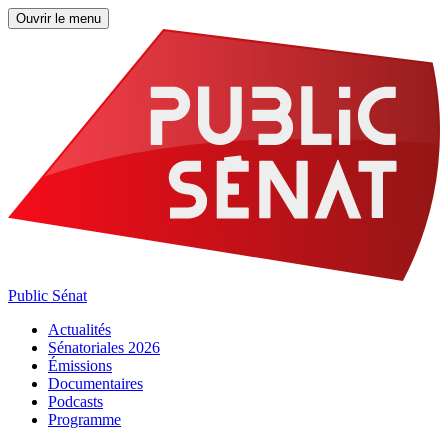
Ouvrir le menu
Public Sénat
Actualités
Sénatoriales 2026
Émissions
Documentaires
Podcasts
Programme