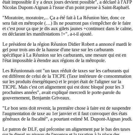
était impossible il y a deux jours devient possible", a déclaré à l'AFP
Nicolas Dupont-Aignan à l'issue d'un point presse à Saint-Raphaël.
"Moratoire, moratoire,... Ça a été fait à La Réunion hier, donc ce
sera fait en métropole (…) Ils ne pourront pas s'empêcher de le faire
et c'est pour ça que je dis aux gilets jaunes +continuez dans le calme,
en déclarant les manifestations !+", a-t-il ajouté.
Le président de la région Réunion Didier Robert a annoncé mardi le
gel pour trois ans de la hausse d'une taxe sur les carburants
spécifique à La Réunion sur les carburants, une mesure qui est en
l'état impossible à étendre aux régions de la métropole.
Les Réunionnais ont "un taux réduit de taxes sur les carburants qui
est différent de celui de la TICPE (Taxe intérieure de consommation
sur les produits énergétiques) et le projet était de l'aligner sur la
TICPE. Mais c'est cet alignement qui est donc bloqué pour les 3
prochaines années", avait expliqué mercredi le porte-parole du
gouvernement, Benjamin Griveaux.
"Le bon sens doit revenir, la première chose à faire est de suspendre
l'augmentation de taxe au 1er janvier et il faut convoquer des états
généraux de la fiscalité", a pourtant estimé M. Dupont-Aignan jeudi.
Le patron de DLF, qui préconise un alignement par le bas des taxes
sur le diesel au niveau de l'essence et la taxation à la place des