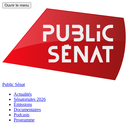
Ouvrir le menu
Public Sénat
Actualités
Sénatoriales 2026
Émissions
Documentaires
Podcasts
Programme