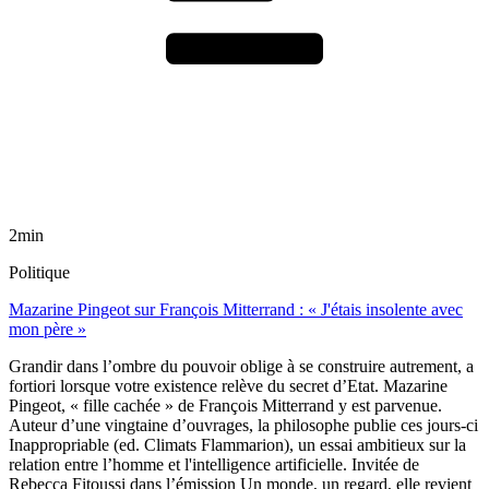
2min
Politique
Mazarine Pingeot sur François Mitterrand : « J'étais insolente avec
mon père »
Grandir dans l’ombre du pouvoir oblige à se construire autrement, a
fortiori lorsque votre existence relève du secret d’Etat. Mazarine
Pingeot, « fille cachée » de François Mitterrand y est parvenue.
Auteur d’une vingtaine d’ouvrages, la philosophe publie ces jours-ci
Inappropriable (ed. Climats Flammarion), un essai ambitieux sur la
relation entre l’homme et l'intelligence artificielle. Invitée de
Rebecca Fitoussi dans l’émission Un monde, un regard, elle revient