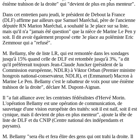
énième trahison de la droite" qui "devient de plus en plus menteur".
Dans cet entretien paru jeudi, le président de Debout la France
(DLF) affirme par ailleurs que Samuel Maréchal, père de l'ancienne
députée RN Marion Maréchal, a souhaité la 3e place sur sa liste,
mais qu'il n'a "jamais été question" que la nièce de Marine Le Pen y
soit. Il dit avoir également proposé cette 3e place au polémiste Eric
Zemmour qui a "refusé".
M. Bellamy, tête de liste LR, qui est remontée dans les sondages
jusqu'à 15% quand celle de DLF est retombée jusqu'à 3%, "a dit
qu'il préférerait toujours Jean-Claude Juncker (président de la
Commission européenne, NDLR) à Viktor Orban (Premier ministre
hongrois national-conservateur, NDLR), et (Emmanuel) Macron à
Marine Le Pen. Bellamy c'est le rabatteur de voix pour une énième
trahison de la droite", déclare M. Dupont-Aignan.
Il "a fait alliance avec les centristes fédéralistes d'Hervé Morin.
L'opération Bellamy est une opération de communication, de
sauvetage d'une vision européiste des traités: soit il est naïf, soit il est
cynique, mais il devient de plus en plus menteur", ajoute la tête de
liste de DLF et du CNIP (Centre national des indépendants et
paysans).
M. Bellamy "sera élu et fera élire des gens qui ont trahi la droite. Il