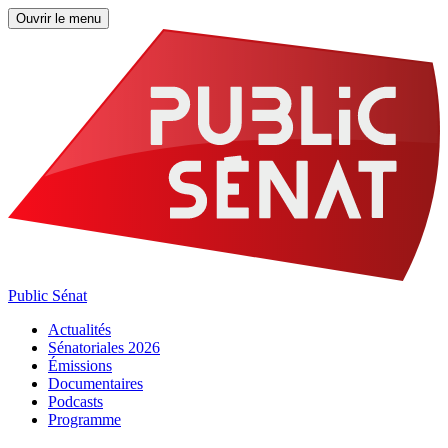
Ouvrir le menu
Public Sénat
Actualités
Sénatoriales 2026
Émissions
Documentaires
Podcasts
Programme