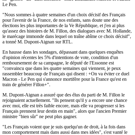
Le Pen.
"Nous sommes à quatre semaines d'un choix décisif des Français
pour l'avenir de la France, de nos enfants, sans doute une des
élections les plus importantes de la Ve République, et j'en ai plus
qu'assez des histoires de M. Fillon, des dialogues avec M. Hollande,
le marécage immonde dans lequel on traîne abîme ce choix décisif",
a tonné M. Dupont-Aignan sur RTL.
En hausse dans les sondages, dépassant dans quelques enquêtes
d'opinion récentes les 5% d'intentions de vote, condition d'un
remboursement de sa campagne, le député de l'Essonne est
"convaincu que dans les quatre semaines qui viennent, je peux
rassembler beaucoup de Français qui disent : +On va éviter ce duel
Macron - Le Pen qui s'annonce mortifère pour la France qu'est en
train de générer Fillon+".
M. Dupont-Aignan a assuré que des élus du parti de M. Fillon le
rejoignaient actuellement. "Ils pensent qu'il y a encore une chance
avec moi, elle est très faible encore, mais elle va progresser si les
Français prennent leur destin en main", alors que l'ancien Premier
ministre "bien sûr" ne peut plus gagner.
"Les Français voient que je suis quelqu'un de droit, à la fois dans
mon comportement mais dans aussi dans mes idées", s'est vanté le