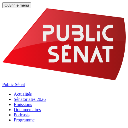
Ouvrir le menu
Public Sénat
Actualités
Sénatoriales 2026
Émissions
Documentaires
Podcasts
Programme