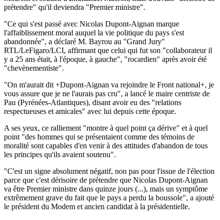
prétendre" qu'il deviendra "Premier ministre".
"Ce qui s'est passé avec Nicolas Dupont-Aignan marque
l'affaiblissement moral auquel la vie politique du pays s'est
abandonnée", a déclaré M. Bayrou au "Grand Jury"
RTL/LeFigaro/LCI, affirmant que celui qui fut son "collaborateur il
y a 25 ans était, à l'époque, à gauche", "rocardien" après avoir été
"chevènementiste".
"On m'aurait dit +Dupont-Aignan va rejoindre le Front national+, je
vous assure que je ne l'aurais pas cru", a lancé le maire centriste de
Pau (Pyrénées-Atlantiques), disant avoir eu des "relations
respectueuses et amicales" avec lui depuis cette époque.
A ses yeux, ce ralliement "montre à quel point ça dérive" et à quel
point "des hommes qui se présentaient comme des témoins de
moralité sont capables d'en venir à des attitudes d'abandon de tous
les principes qu'ils avaient soutenu".
"C'est un signe absolument négatif, non pas pour l'issue de l'élection
parce que c'est dérisoire de prétendre que Nicolas Dupont-Aignan
va être Premier ministre dans quinze jours (...), mais un symptôme
extrêmement grave du fait que le pays a perdu la boussole", a ajouté
le président du Modem et ancien candidat à la présidentielle.