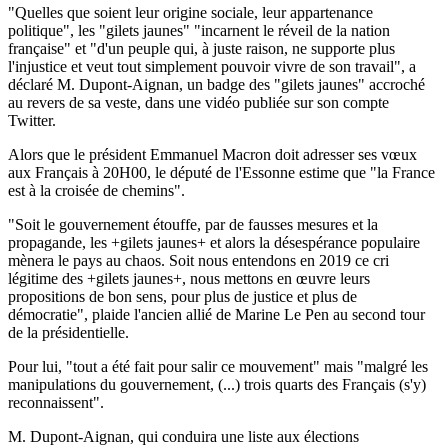
"Quelles que soient leur origine sociale, leur appartenance
politique", les "gilets jaunes" "incarnent le réveil de la nation
française" et "d'un peuple qui, à juste raison, ne supporte plus
l'injustice et veut tout simplement pouvoir vivre de son travail", a
déclaré M. Dupont-Aignan, un badge des "gilets jaunes" accroché
au revers de sa veste, dans une vidéo publiée sur son compte
Twitter.
Alors que le président Emmanuel Macron doit adresser ses vœux
aux Français à 20H00, le député de l'Essonne estime que "la France
est à la croisée de chemins".
"Soit le gouvernement étouffe, par de fausses mesures et la
propagande, les +gilets jaunes+ et alors la désespérance populaire
mènera le pays au chaos. Soit nous entendons en 2019 ce cri
légitime des +gilets jaunes+, nous mettons en œuvre leurs
propositions de bon sens, pour plus de justice et plus de
démocratie", plaide l'ancien allié de Marine Le Pen au second tour
de la présidentielle.
Pour lui, "tout a été fait pour salir ce mouvement" mais "malgré les
manipulations du gouvernement, (...) trois quarts des Français (s'y)
reconnaissent".
M. Dupont-Aignan, qui conduira une liste aux élections