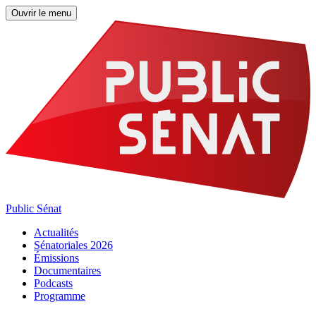
Ouvrir le menu
Public Sénat
Actualités
Sénatoriales 2026
Émissions
Documentaires
Podcasts
Programme