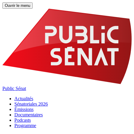
Ouvrir le menu
Public Sénat
Actualités
Sénatoriales 2026
Émissions
Documentaires
Podcasts
Programme