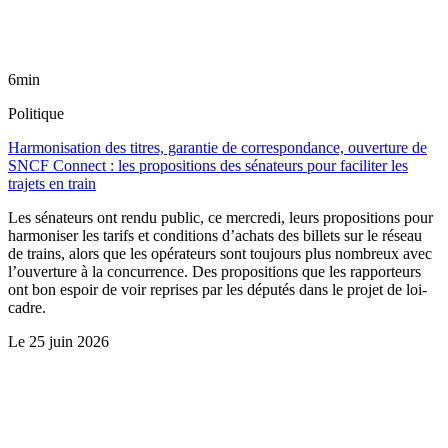
6min
Politique
Harmonisation des titres, garantie de correspondance, ouverture de
SNCF Connect : les propositions des sénateurs pour faciliter les
trajets en train
Les sénateurs ont rendu public, ce mercredi, leurs propositions pour
harmoniser les tarifs et conditions d’achats des billets sur le réseau
de trains, alors que les opérateurs sont toujours plus nombreux avec
l’ouverture à la concurrence. Des propositions que les rapporteurs
ont bon espoir de voir reprises par les députés dans le projet de loi-
cadre.
Le
25 juin 2026