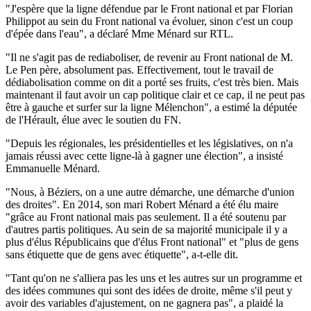
"J'espère que la ligne défendue par le Front national et par Florian
Philippot au sein du Front national va évoluer, sinon c'est un coup
d'épée dans l'eau", a déclaré Mme Ménard sur RTL.
"Il ne s'agit pas de rediaboliser, de revenir au Front national de M.
Le Pen père, absolument pas. Effectivement, tout le travail de
dédiabolisation comme on dit a porté ses fruits, c'est très bien. Mais
maintenant il faut avoir un cap politique clair et ce cap, il ne peut pas
être à gauche et surfer sur la ligne Mélenchon", a estimé la députée
de l'Hérault, élue avec le soutien du FN.
"Depuis les régionales, les présidentielles et les législatives, on n'a
jamais réussi avec cette ligne-là à gagner une élection", a insisté
Emmanuelle Ménard.
"Nous, à Béziers, on a une autre démarche, une démarche d'union
des droites". En 2014, son mari Robert Ménard a été élu maire
"grâce au Front national mais pas seulement. Il a été soutenu par
d'autres partis politiques. Au sein de sa majorité municipale il y a
plus d'élus Républicains que d'élus Front national" et "plus de gens
sans étiquette que de gens avec étiquette", a-t-elle dit.
"Tant qu'on ne s'alliera pas les uns et les autres sur un programme et
des idées communes qui sont des idées de droite, même s'il peut y
avoir des variables d'ajustement, on ne gagnera pas", a plaidé la