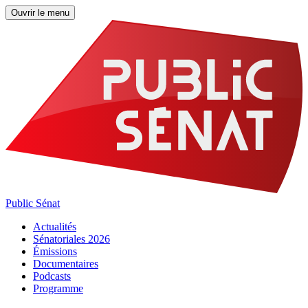
Ouvrir le menu
Public Sénat
Actualités
Sénatoriales 2026
Émissions
Documentaires
Podcasts
Programme