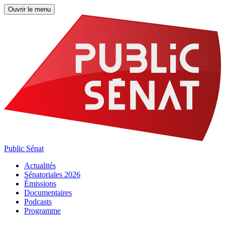
Ouvrir le menu
Public Sénat
Actualités
Sénatoriales 2026
Émissions
Documentaires
Podcasts
Programme