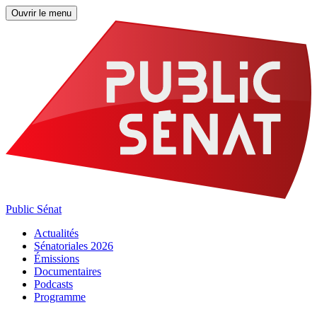
Ouvrir le menu
Public Sénat
Actualités
Sénatoriales 2026
Émissions
Documentaires
Podcasts
Programme