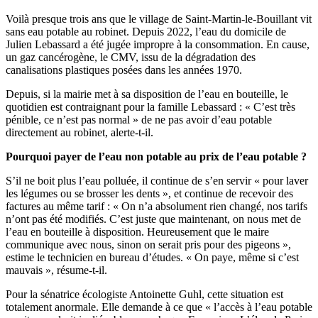
Voilà presque trois ans que le village de Saint-Martin-le-Bouillant vit
sans eau potable au robinet. Depuis 2022, l’eau du domicile de
Julien Lebassard a été jugée impropre à la consommation. En cause,
un gaz cancérogène, le CMV, issu de la dégradation des
canalisations plastiques posées dans les années 1970.
Depuis, si la mairie met à sa disposition de l’eau en bouteille, le
quotidien est contraignant pour la famille Lebassard : « C’est très
pénible, ce n’est pas normal » de ne pas avoir d’eau potable
directement au robinet, alerte-t-il.
Pourquoi payer de l’eau non potable au prix de l’eau potable ?
S’il ne boit plus l’eau polluée, il continue de s’en servir « pour laver
les légumes ou se brosser les dents », et continue de recevoir des
factures au même tarif : « On n’a absolument rien changé, nos tarifs
n’ont pas été modifiés. C’est juste que maintenant, on nous met de
l’eau en bouteille à disposition. Heureusement que le maire
communique avec nous, sinon on serait pris pour des pigeons »,
estime le technicien en bureau d’études. « On paye, même si c’est
mauvais », résume-t-il.
Pour la sénatrice écologiste Antoinette Guhl, cette situation est
totalement anormale. Elle demande à ce que « l’accès à l’eau potable