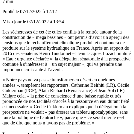
7 min
Publié le
07/12/2022 à 12:12
Mis à jour le
07/12/2022 à 13:54
Les sécheresses de cet été et les conflits à la rentrée
autour de la
construction de « méga bassines »
ont permis d’avoir un aperçu des
tensions que le réchauffement climatique produit et continuera de
produire sur le système hydraulique en France. Après un rapport de
2016 des sénateurs Henri Tandonnet et Jean-Jacques Lozach intitulé
« Eau : urgence déclarée »
, la délégation sénatoriale à la prospective
continue à s’intéresser à « un sujet majeur », qui va prendre une
importance croissante à l’avenir.
« Notre pays ne va pas se transformer en désert en quelques
années », tempèrent les rapporteurs, Catherine Belrhiti (LR), Cécile
Cukierman (PCF), Alain Richard (Renaissance) et Jean Sol (LR).
Malgré cela, « la prise de conscience d’une baisse rapide et très
prononcée de nos facilités d’accès à la ressource en eau durant l’été
est nécessaire. » Cécile Cukierman explique que la délégation à la
prospective ne voulait « pas dresser un tableau apocalyptique, sans
faire la politique de l’autruche », parce que « ce serait nier le réel
que de dire que nous n’avons pas de problème. »