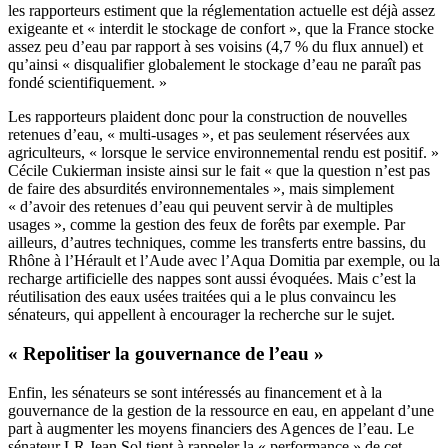
les rapporteurs estiment que la réglementation actuelle est déjà assez
exigeante et « interdit le stockage de confort », que la France stocke
assez peu d’eau par rapport à ses voisins (4,7 % du flux annuel) et
qu’ainsi « disqualifier globalement le stockage d’eau ne paraît pas
fondé scientifiquement. »
Les rapporteurs plaident donc pour la construction de nouvelles
retenues d’eau, « multi-usages », et pas seulement réservées aux
agriculteurs, « lorsque le service environnemental rendu est positif. »
Cécile Cukierman insiste ainsi sur le fait « que la question n’est pas
de faire des absurdités environnementales », mais simplement
« d’avoir des retenues d’eau qui peuvent servir à de multiples
usages », comme la gestion des feux de forêts par exemple. Par
ailleurs, d’autres techniques, comme les transferts entre bassins, du
Rhône à l’Hérault et l’Aude avec l’Aqua Domitia par exemple, ou la
recharge artificielle des nappes sont aussi évoquées. Mais c’est la
réutilisation des eaux usées traitées qui a le plus convaincu les
sénateurs, qui appellent à encourager la recherche sur le sujet.
« Repolitiser la gouvernance de l’eau »
Enfin, les sénateurs se sont intéressés au financement et à la
gouvernance de la gestion de la ressource en eau, en appelant d’une
part à augmenter les moyens financiers des Agences de l’eau. Le
sénateur LR Jean Sol tient à rappeler la « performance » de cet