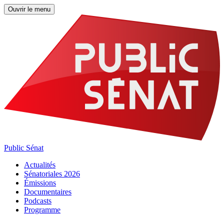
Ouvrir le menu
Public Sénat
Actualités
Sénatoriales 2026
Émissions
Documentaires
Podcasts
Programme