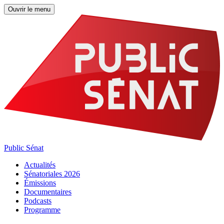
Ouvrir le menu
Public Sénat
Actualités
Sénatoriales 2026
Émissions
Documentaires
Podcasts
Programme