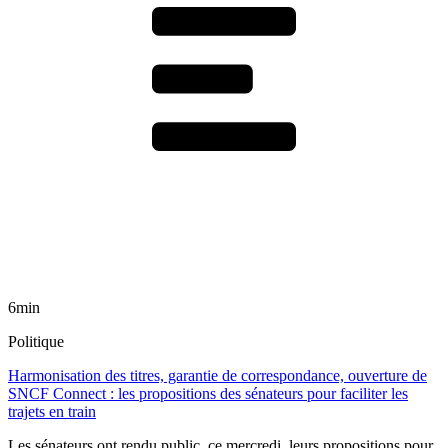
6min
Politique
Harmonisation des titres, garantie de correspondance, ouverture de
SNCF Connect : les propositions des sénateurs pour faciliter les
trajets en train
Les sénateurs ont rendu public, ce mercredi, leurs propositions pour