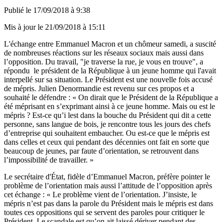
Publié le
17/09/2018 à 9:38
Mis à jour le
21/09/2018 à 15:11
L'échange entre Emmanuel Macron et un chômeur samedi, a suscité
de nombreuses réactions sur les réseaux sociaux mais aussi dans
l’opposition. Du travail, "je traverse la rue, je vous en trouve", a
répondu le président de la République à un jeune homme qui l'avait
interpellé sur sa situation. Le Président est une nouvelle fois accusé
de mépris. Julien Denormandie est revenu sur ces propos et a
souhaité le défendre : « On dirait que le Président de la République a
été méprisant en s’exprimant ainsi à ce jeune homme. Mais ou est le
mépris ? Est-ce qu’i lest dans la bouche du Président qui dit a cette
personne, sans langue de bois, je rencontre tous les jours des chefs
d’entreprise qui souhaitent embaucher. Ou est-ce que le mépris est
dans celles et ceux qui pendant des décennies ont fait en sorte que
beaucoup de jeunes, par faute d’orientation, se retrouvent dans
l’impossibilité de travailler. »
Le secrétaire d'État, fidèle d’Emmanuel Macron, préfère pointer le
problème de l’orientation mais aussi l’attitude de l’opposition après
cet échange : « Le problème vient de l’orientation. J’insiste, le
mépris n’est pas dans la parole du Président mais le mépris est dans
toutes ces oppositions qui se servent des paroles pour critiquer le
Président. Le scandale est qu’on ait laissé dériver pendant des