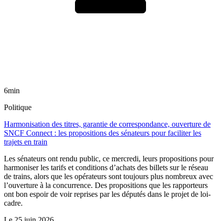
6min
Politique
Harmonisation des titres, garantie de correspondance, ouverture de
SNCF Connect : les propositions des sénateurs pour faciliter les
trajets en train
Les sénateurs ont rendu public, ce mercredi, leurs propositions pour
harmoniser les tarifs et conditions d’achats des billets sur le réseau
de trains, alors que les opérateurs sont toujours plus nombreux avec
l’ouverture à la concurrence. Des propositions que les rapporteurs
ont bon espoir de voir reprises par les députés dans le projet de loi-
cadre.
Le
25 juin 2026