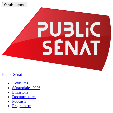
Ouvrir le menu
Public Sénat
Actualités
Sénatoriales 2026
Émissions
Documentaires
Podcasts
Programme