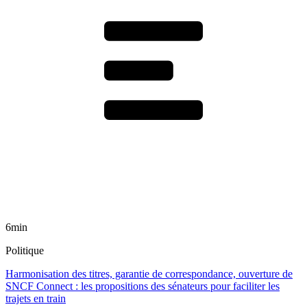
6min
Politique
Harmonisation des titres, garantie de correspondance, ouverture de
SNCF Connect : les propositions des sénateurs pour faciliter les
trajets en train