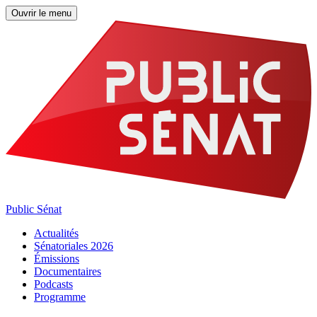
Ouvrir le menu
Public Sénat
Actualités
Sénatoriales 2026
Émissions
Documentaires
Podcasts
Programme