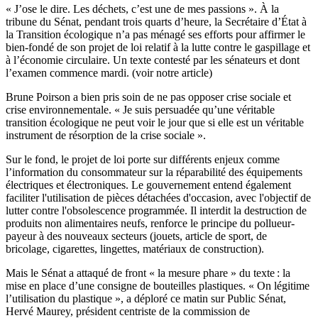
« J’ose le dire. Les déchets, c’est une de mes passions ». À la
tribune du Sénat, pendant trois quarts d’heure, la Secrétaire d’État à
la Transition écologique n’a pas ménagé ses efforts pour affirmer le
bien-fondé de son projet de loi relatif à la lutte contre le gaspillage et
à l’économie circulaire. Un texte contesté par les sénateurs et dont
l’examen commence mardi. (voir notre article)
Brune Poirson a bien pris soin de ne pas opposer crise sociale et
crise environnementale. « Je suis persuadée qu’une véritable
transition écologique ne peut voir le jour que si elle est un véritable
instrument de résorption de la crise sociale ».
Sur le fond, le projet de loi porte sur différents enjeux comme
l’information du consommateur sur la réparabilité des équipements
électriques et électroniques. Le gouvernement entend également
faciliter l'utilisation de pièces détachées d'occasion, avec l'objectif de
lutter contre l'obsolescence programmée. Il interdit la destruction de
produits non alimentaires neufs, renforce le principe du pollueur-
payeur à des nouveaux secteurs (jouets, article de sport, de
bricolage, cigarettes, lingettes, matériaux de construction).
Mais le Sénat a attaqué de front « la mesure phare » du texte : la
mise en place d’une consigne de bouteilles plastiques. « On légitime
l’utilisation du plastique », a déploré ce matin sur Public Sénat,
Hervé Maurey, président centriste de la commission de