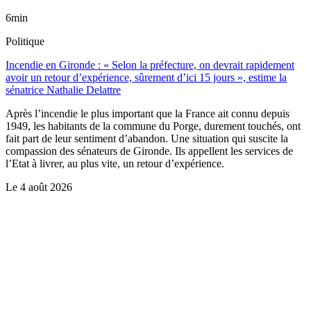
6min
Politique
Incendie en Gironde : « Selon la préfecture, on devrait rapidement
avoir un retour d’expérience, sûrement d’ici 15 jours », estime la
sénatrice Nathalie Delattre
Après l’incendie le plus important que la France ait connu depuis
1949, les habitants de la commune du Porge, durement touchés, ont
fait part de leur sentiment d’abandon. Une situation qui suscite la
compassion des sénateurs de Gironde. Ils appellent les services de
l’Etat à livrer, au plus vite, un retour d’expérience.
Le
4 août 2026