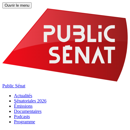
Ouvrir le menu
Public Sénat
Actualités
Sénatoriales 2026
Émissions
Documentaires
Podcasts
Programme