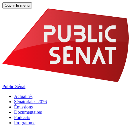
Ouvrir le menu
Public Sénat
Actualités
Sénatoriales 2026
Émissions
Documentaires
Podcasts
Programme