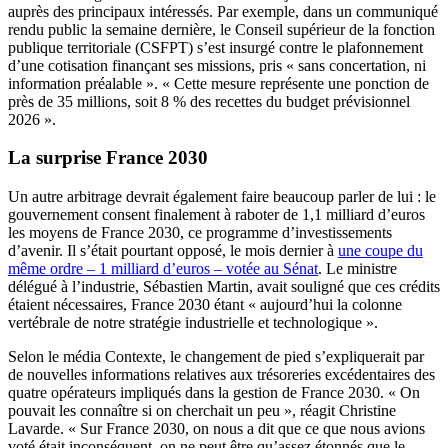
auprès des principaux intéressés. Par exemple, dans un communiqué
rendu public la semaine dernière, le Conseil supérieur de la fonction
publique territoriale (CSFPT) s’est insurgé contre le plafonnement
d’une cotisation finançant ses missions, pris « sans concertation, ni
information préalable ». « Cette mesure représente une ponction de
près de 35 millions, soit 8 % des recettes du budget prévisionnel
2026 ».
La surprise France 2030
Un autre arbitrage devrait également faire beaucoup parler de lui : le
gouvernement consent finalement à raboter de 1,1 milliard d’euros
les moyens de France 2030, ce programme d’investissements
d’avenir. Il s’était pourtant opposé, le mois dernier à
une coupe du
même ordre – 1 milliard d’euros – votée au Sénat
. Le ministre
délégué à l’industrie, Sébastien Martin, avait souligné que ces crédits
étaient nécessaires, France 2030 étant « aujourd’hui la colonne
vertébrale de notre stratégie industrielle et technologique ».
Selon le média Contexte, le changement de pied s’expliquerait par
de nouvelles informations relatives aux trésoreries excédentaires des
quatre opérateurs impliqués dans la gestion de France 2030. « On
pouvait les connaître si on cherchait un peu », réagit Christine
Lavarde. « Sur France 2030, on nous a dit que ce que nous avions
voté était inconséquent, on ne peut être qu’assez étonnés que le