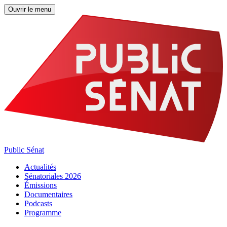
Ouvrir le menu
Public Sénat
Actualités
Sénatoriales 2026
Émissions
Documentaires
Podcasts
Programme