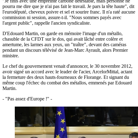
"Je finis avec une empreinte carbone détestable, mais personne ne
pourra me dire que je n'ai pas fait le travail. Je pars la tête haute", dit
l'eurodéputé, cheveux poivre et sel et sourire franc. Il n'a raté aucune
commission ni session, assure-t-il. "Nous sommes payés avec
l'argent public", rappelle l'ancien syndicaliste.
D'Edouard Martin, on garde en mémoire l'image d'un métallo,
chasuble de la CFDT sur le dos, qui avait lâché entre colère et
amertume, les larmes aux yeux, un "traître", devant des caméras
pendant un discours télévisé de Jean-Marc Ayrault, alors Premier
ministre.
Le chef du gouvernement venait d'annoncer, le 30 novembre 2012,
avoir signé un accord avec le leader de l'acier, ArcelorMittal, actant
la fermeture des deux hauts-fourneaux de Florange. Et signant du
même coup l'échec du combat des métallos, emmenés par Edouard
Martin.
- "Pas assez d'Europe !" -