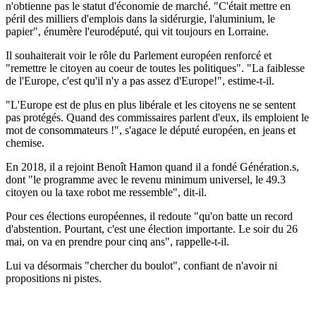
n'obtienne pas le statut d'économie de marché. "C'était mettre en
péril des milliers d'emplois dans la sidérurgie, l'aluminium, le
papier", énumère l'eurodéputé, qui vit toujours en Lorraine.
Il souhaiterait voir le rôle du Parlement européen renforcé et
"remettre le citoyen au coeur de toutes les politiques". "La faiblesse
de l'Europe, c'est qu'il n'y a pas assez d'Europe!", estime-t-il.
"L'Europe est de plus en plus libérale et les citoyens ne se sentent
pas protégés. Quand des commissaires parlent d'eux, ils emploient le
mot de consommateurs !", s'agace le député européen, en jeans et
chemise.
En 2018, il a rejoint Benoît Hamon quand il a fondé Génération.s,
dont "le programme avec le revenu minimum universel, le 49.3
citoyen ou la taxe robot me ressemble", dit-il.
Pour ces élections européennes, il redoute "qu'on batte un record
d'abstention. Pourtant, c'est une élection importante. Le soir du 26
mai, on va en prendre pour cinq ans", rappelle-t-il.
Lui va désormais "chercher du boulot", confiant de n'avoir ni
propositions ni pistes.