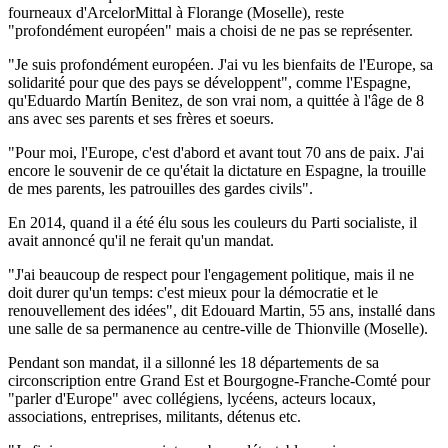
fourneaux d'ArcelorMittal à Florange (Moselle), reste
"profondément européen" mais a choisi de ne pas se représenter.
"Je suis profondément européen. J'ai vu les bienfaits de l'Europe, sa
solidarité pour que des pays se développent", comme l'Espagne,
qu'Eduardo Martín Benitez, de son vrai nom, a quittée à l'âge de 8
ans avec ses parents et ses frères et soeurs.
"Pour moi, l'Europe, c'est d'abord et avant tout 70 ans de paix. J'ai
encore le souvenir de ce qu'était la dictature en Espagne, la trouille
de mes parents, les patrouilles des gardes civils".
En 2014, quand il a été élu sous les couleurs du Parti socialiste, il
avait annoncé qu'il ne ferait qu'un mandat.
"J'ai beaucoup de respect pour l'engagement politique, mais il ne
doit durer qu'un temps: c'est mieux pour la démocratie et le
renouvellement des idées", dit Edouard Martin, 55 ans, installé dans
une salle de sa permanence au centre-ville de Thionville (Moselle).
Pendant son mandat, il a sillonné les 18 départements de sa
circonscription entre Grand Est et Bourgogne-Franche-Comté pour
"parler d'Europe" avec collégiens, lycéens, acteurs locaux,
associations, entreprises, militants, détenus etc.