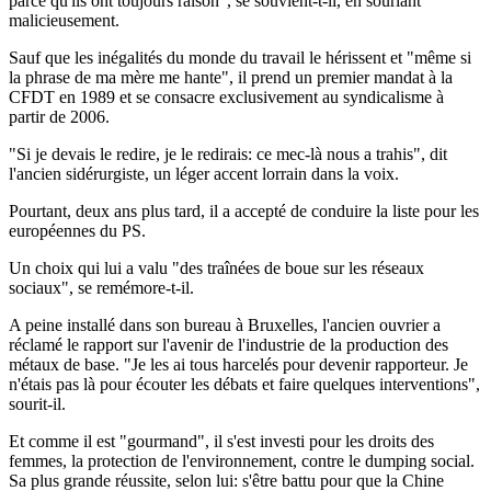
parce qu'ils ont toujours raison", se souvient-t-il, en souriant
malicieusement.
Sauf que les inégalités du monde du travail le hérissent et "même si
la phrase de ma mère me hante", il prend un premier mandat à la
CFDT en 1989 et se consacre exclusivement au syndicalisme à
partir de 2006.
"Si je devais le redire, je le redirais: ce mec-là nous a trahis", dit
l'ancien sidérurgiste, un léger accent lorrain dans la voix.
Pourtant, deux ans plus tard, il a accepté de conduire la liste pour les
européennes du PS.
Un choix qui lui a valu "des traînées de boue sur les réseaux
sociaux", se remémore-t-il.
A peine installé dans son bureau à Bruxelles, l'ancien ouvrier a
réclamé le rapport sur l'avenir de l'industrie de la production des
métaux de base. "Je les ai tous harcelés pour devenir rapporteur. Je
n'étais pas là pour écouter les débats et faire quelques interventions",
sourit-il.
Et comme il est "gourmand", il s'est investi pour les droits des
femmes, la protection de l'environnement, contre le dumping social.
Sa plus grande réussite, selon lui: s'être battu pour que la Chine