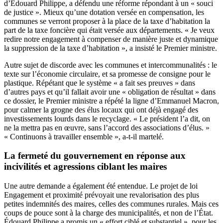
d’Édouard Philippe, a défendu une réforme répondant à un « souci
de justice ». Mieux qu’une dotation versée en compensation, les
communes se verront proposer à la place de la taxe d’habitation la
part de la taxe foncière qui était versée aux départements. « Je veux
redire notre engagement à compenser de manière juste et dynamique
la suppression de la taxe d’habitation », a insisté le Premier ministre.
Autre sujet de discorde avec les communes et intercommunalités : le
texte sur l’économie circulaire, et sa promesse de consigne pour le
plastique. Répétant que le système « a fait ses preuves » dans
d’autres pays et qu’il fallait avoir une « obligation de résultat » dans
ce dossier, le Premier ministre a répété la ligne d’Emmanuel Macron,
pour calmer la grogne des élus locaux qui ont déjà engagé des
investissements lourds dans le recyclage. « Le président l’a dit, on
ne la mettra pas en œuvre, sans l’accord des associations d’élus. »
« Continuons à travailler ensemble », a-t-il martelé.
La fermeté du gouvernement en réponse aux
incivilités et agressions ciblant les maires
Une autre demande a également été entendue. Le projet de loi
Engagement et proximité prévoyait une revalorisation des plus
petites indemnités des maires, celles des communes rurales. Mais ces
coups de pouce sont à la charge des municipalités, et non de l’État.
Édouard Philippe a promis un « effort ciblé et substantiel », pour les