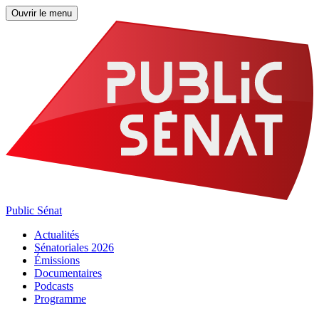
Ouvrir le menu
Public Sénat
Actualités
Sénatoriales 2026
Émissions
Documentaires
Podcasts
Programme