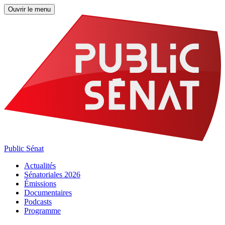
Ouvrir le menu
Public Sénat
Actualités
Sénatoriales 2026
Émissions
Documentaires
Podcasts
Programme