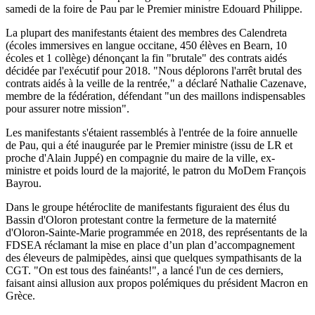
samedi de la foire de Pau par le Premier ministre Edouard Philippe.
La plupart des manifestants étaient des membres des Calendreta
(écoles immersives en langue occitane, 450 élèves en Bearn, 10
écoles et 1 collège) dénonçant la fin "brutale" des contrats aidés
décidée par l'exécutif pour 2018. "Nous déplorons l'arrêt brutal des
contrats aidés à la veille de la rentrée," a déclaré Nathalie Cazenave,
membre de la fédération, défendant "un des maillons indispensables
pour assurer notre mission".
Les manifestants s'étaient rassemblés à l'entrée de la foire annuelle
de Pau, qui a été inaugurée par le Premier ministre (issu de LR et
proche d'Alain Juppé) en compagnie du maire de la ville, ex-
ministre et poids lourd de la majorité, le patron du MoDem François
Bayrou.
Dans le groupe hétéroclite de manifestants figuraient des élus du
Bassin d'Oloron protestant contre la fermeture de la maternité
d'Oloron-Sainte-Marie programmée en 2018, des représentants de la
FDSEA réclamant la mise en place d’un plan d’accompagnement
des éleveurs de palmipèdes, ainsi que quelques sympathisants de la
CGT. "On est tous des fainéants!", a lancé l'un de ces derniers,
faisant ainsi allusion aux propos polémiques du président Macron en
Grèce.