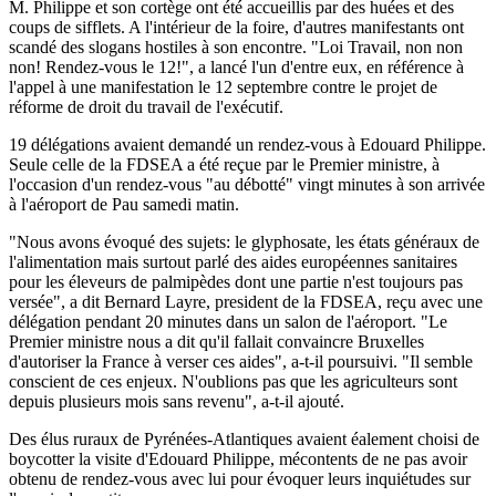
M. Philippe et son cortège ont été accueillis par des huées et des
coups de sifflets. A l'intérieur de la foire, d'autres manifestants ont
scandé des slogans hostiles à son encontre. "Loi Travail, non non
non! Rendez-vous le 12!", a lancé l'un d'entre eux, en référence à
l'appel à une manifestation le 12 septembre contre le projet de
réforme de droit du travail de l'exécutif.
19 délégations avaient demandé un rendez-vous à Edouard Philippe.
Seule celle de la FDSEA a été reçue par le Premier ministre, à
l'occasion d'un rendez-vous "au débotté" vingt minutes à son arrivée
à l'aéroport de Pau samedi matin.
"Nous avons évoqué des sujets: le glyphosate, les états généraux de
l'alimentation mais surtout parlé des aides européennes sanitaires
pour les éleveurs de palmipèdes dont une partie n'est toujours pas
versée", a dit Bernard Layre, president de la FDSEA, reçu avec une
délégation pendant 20 minutes dans un salon de l'aéroport. "Le
Premier ministre nous a dit qu'il fallait convaincre Bruxelles
d'autoriser la France à verser ces aides", a-t-il poursuivi. "Il semble
conscient de ces enjeux. N'oublions pas que les agriculteurs sont
depuis plusieurs mois sans revenu", a-t-il ajouté.
Des élus ruraux de Pyrénées-Atlantiques avaient éalement choisi de
boycotter la visite d'Edouard Philippe, mécontents de ne pas avoir
obtenu de rendez-vous avec lui pour évoquer leurs inquiétudes sur