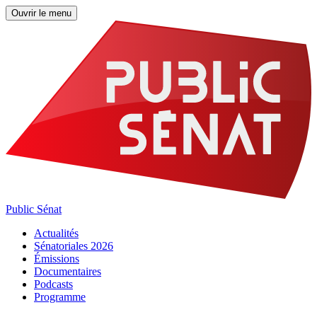
Ouvrir le menu
Public Sénat
Actualités
Sénatoriales 2026
Émissions
Documentaires
Podcasts
Programme