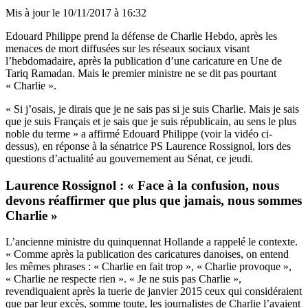
Mis à jour le
10/11/2017 à 16:32
Edouard Philippe prend la défense de Charlie Hebdo, après les
menaces de mort diffusées sur les réseaux sociaux visant
l’hebdomadaire, après la publication d’une caricature en Une de
Tariq Ramadan. Mais le premier ministre ne se dit pas pourtant
« Charlie ».
« Si j’osais, je dirais que je ne sais pas si je suis Charlie. Mais je sais
que je suis Français et je sais que je suis républicain, au sens le plus
noble du terme » a affirmé Edouard Philippe (voir la vidéo ci-
dessus), en réponse à la sénatrice PS Laurence Rossignol, lors des
questions d’actualité au gouvernement au Sénat, ce jeudi.
Laurence Rossignol : « Face à la confusion, nous
devons réaffirmer que plus que jamais, nous sommes
Charlie »
L’ancienne ministre du quinquennat Hollande a rappelé le contexte.
« Comme après la publication des caricatures danoises, on entend
les mêmes phrases : « Charlie en fait trop », « Charlie provoque »,
« Charlie ne respecte rien ». « Je ne suis pas Charlie »,
revendiquaient après la tuerie de janvier 2015 ceux qui considéraient
que par leur excès, somme toute, les journalistes de Charlie l’avaient