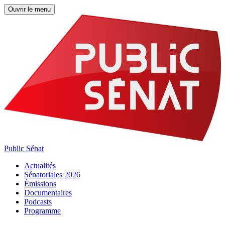
Ouvrir le menu
Public Sénat
Actualités
Sénatoriales 2026
Émissions
Documentaires
Podcasts
Programme