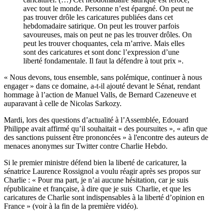
avec tout le monde. Personne n’est épargné. On peut ne
pas trouver drôle les caricatures publiées dans cet
hebdomadaire satirique. On peut les trouver parfois
savoureuses, mais on peut ne pas les trouver drôles. On
peut les trouver choquantes, cela m’arrive. Mais elles
sont des caricatures et sont donc l’expression d’une
liberté fondamentale. Il faut la défendre à tout prix ».
« Nous devons, tous ensemble, sans polémique, continuer à nous
engager » dans ce domaine, a-t-il ajouté devant le Sénat, rendant
hommage à l’action de Manuel Valls, de
Bernard Cazeneuve
et
auparavant à celle de Nicolas Sarkozy.
Mardi, lors des questions d’actualité à l’Assemblée, Edouard
Philippe avait affirmé qu’il souhaitait « des poursuites », « afin que
des sanctions puissent être prononcées » à l'encontre des auteurs de
menaces anonymes sur Twitter contre Charlie Hebdo.
Si le premier ministre défend bien la liberté de caricaturer, la
sénatrice Laurence Rossignol a voulu réagir après ses propos sur
Charlie : « Pour ma part, je n’ai aucune hésitation, car je suis
républicaine et française, à dire que je suis Charlie, et que les
caricatures de Charlie sont indispensables à la liberté d’opinion en
France » (voir à la fin de la première vidéo).