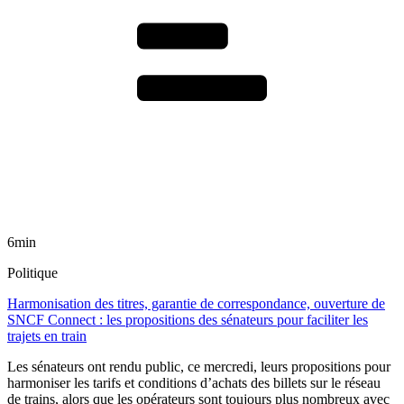
6min
Politique
Harmonisation des titres, garantie de correspondance, ouverture de
SNCF Connect : les propositions des sénateurs pour faciliter les
trajets en train
Les sénateurs ont rendu public, ce mercredi, leurs propositions pour
harmoniser les tarifs et conditions d’achats des billets sur le réseau
de trains, alors que les opérateurs sont toujours plus nombreux avec