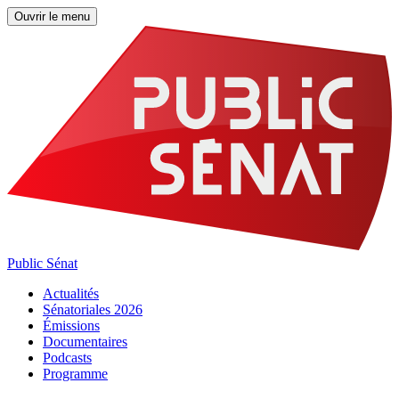
Ouvrir le menu
Public Sénat
Actualités
Sénatoriales 2026
Émissions
Documentaires
Podcasts
Programme