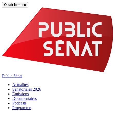
Ouvrir le menu
Public Sénat
Actualités
Sénatoriales 2026
Émissions
Documentaires
Podcasts
Programme