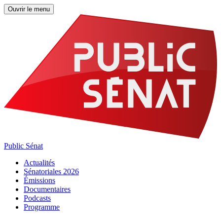
Ouvrir le menu
Public Sénat
Actualités
Sénatoriales 2026
Émissions
Documentaires
Podcasts
Programme