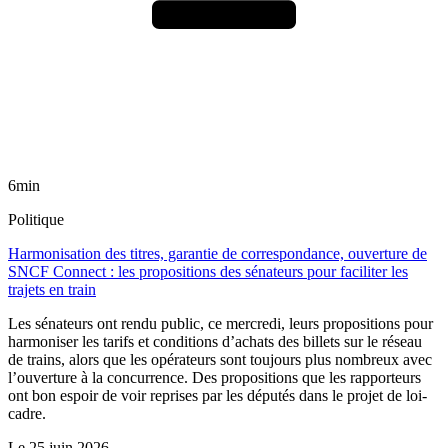
6min
Politique
Harmonisation des titres, garantie de correspondance, ouverture de
SNCF Connect : les propositions des sénateurs pour faciliter les
trajets en train
Les sénateurs ont rendu public, ce mercredi, leurs propositions pour
harmoniser les tarifs et conditions d’achats des billets sur le réseau
de trains, alors que les opérateurs sont toujours plus nombreux avec
l’ouverture à la concurrence. Des propositions que les rapporteurs
ont bon espoir de voir reprises par les députés dans le projet de loi-
cadre.
Le
25 juin 2026