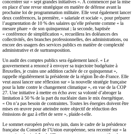
concentrer sur « sept grandes initiatives ». À commencer par la mise
en place d’une revue stratégique en matière de défense avant la
prochaine loi de programmation militaire. Elle veut également lancer
deux conférences, la première, « salariale et sociale », pour préparer
l’augmentation de 10 % des salaires qu’elle présente comme « la
mesure phare » de son quinquennat ; la seconde, baptisée
« conférence de simplification », recueillera les doléances des
collectivités, des branches professionnelles, des administrations, ou
encore des usagers des services publics en matière de complexité
administrative et de surtransposition.
Un audit des comptes publics sera également lancé. « Le
gouvernement a renoncé à envoyer sa trajectoire budgétaire à
Bruxelles, je crains une addition cachée de ce quinquennat »,
rappelle régulièrement la présidente de la région Île-de-France. Elle
veut aussi lancer une réflexion sur « la nouvelle stratégie française
pour la lutte contre le changement climatique », en vue de la COP
27. Une initiative à mettre en écho avec sa volonté d’abroger la
limitation à 50 % de la part du nucléaire dans le mix énergétique.
« On n’a pas besoin de contraintes. Toutes les énergies doivent être
mises en œuvre pour atteindre notre objectif de réduction des
émissions de gaz à effet de serre », plaide-t-elle.
Le sommet européen prévu en juin, dans le cadre de la présidence
française du Conseil de l’Union européenne, sera recentré sur « la