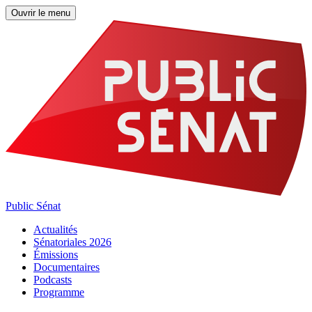
Ouvrir le menu
Public Sénat
Actualités
Sénatoriales 2026
Émissions
Documentaires
Podcasts
Programme