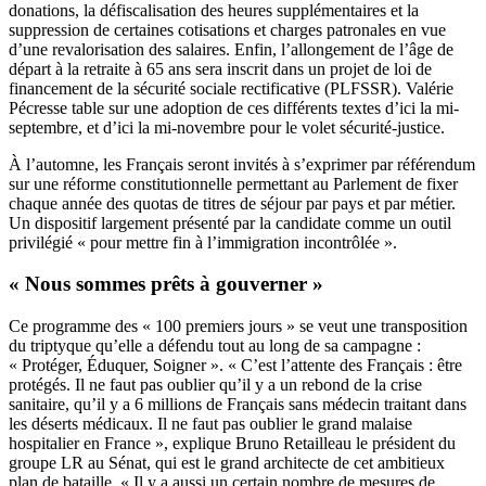
donations, la défiscalisation des heures supplémentaires et la
suppression de certaines cotisations et charges patronales en vue
d’une revalorisation des salaires. Enfin, l’allongement de l’âge de
départ à la retraite à 65 ans sera inscrit dans un projet de loi de
financement de la sécurité sociale rectificative (PLFSSR). Valérie
Pécresse table sur une adoption de ces différents textes d’ici la mi-
septembre, et d’ici la mi-novembre pour le volet sécurité-justice.
À l’automne, les Français seront invités à s’exprimer par référendum
sur une réforme constitutionnelle permettant au Parlement de fixer
chaque année des quotas de titres de séjour par pays et par métier.
Un dispositif largement présenté par la candidate comme un outil
privilégié « pour mettre fin à l’immigration incontrôlée ».
« Nous sommes prêts à gouverner »
Ce programme des « 100 premiers jours » se veut une transposition
du triptyque qu’elle a défendu tout au long de sa campagne :
« Protéger, Éduquer, Soigner ». « C’est l’attente des Français : être
protégés. Il ne faut pas oublier qu’il y a un rebond de la crise
sanitaire, qu’il y a 6 millions de Français sans médecin traitant dans
les déserts médicaux. Il ne faut pas oublier le grand malaise
hospitalier en France », explique Bruno Retailleau le président du
groupe LR au Sénat, qui est le grand architecte de cet ambitieux
plan de bataille. « Il y a aussi un certain nombre de mesures de