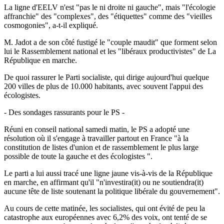
La ligne d'EELV n'est "pas le ni droite ni gauche", mais "l'écologie
affranchie" des "complexes", des "étiquettes" comme des "vieilles
cosmogonies", a-t-il expliqué.
M. Jadot a de son côté fustigé le "couple maudit" que forment selon
lui le Rassemblement national et les "libéraux productivistes" de La
République en marche.
De quoi rassurer le Parti socialiste, qui dirige aujourd'hui quelque
200 villes de plus de 10.000 habitants, avec souvent l'appui des
écologistes.
- Des sondages rassurants pour le PS -
Réuni en conseil national samedi matin, le PS a adopté une
résolution où il s'engage à travailler partout en France "à la
constitution de listes d'union et de rassemblement le plus large
possible de toute la gauche et des écologistes ".
Le parti a lui aussi tracé une ligne jaune vis-à-vis de la République
en marche, en affirmant qu'il "n'investira(it) ou ne soutiendra(it)
aucune tête de liste soutenant la politique libérale du gouvernement".
Au cours de cette matinée, les socialistes, qui ont évité de peu la
catastrophe aux européennes avec 6,2% des voix, ont tenté de se