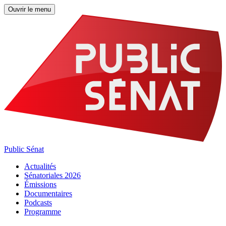
Ouvrir le menu
Public Sénat
Actualités
Sénatoriales 2026
Émissions
Documentaires
Podcasts
Programme