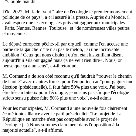
- "Couple maudit" -
D'ici 2022, M. Jadot veut "faire de l'écologie le premier mouvement
politique de ce pays", a-t-il assuré à la presse. Auprès du Monde, il
avait espéré que les écologistes puissent gagner aux municipales
"Paris, Nantes, Rennes, Toulouse" et "de nombreuses villes petites
et moyennes".
Le député européen pêche-t-il par orgueil, comme l'en accuse une
partie de la gauche ? "Je n'ai pas le melon, j'ai une incroyable
ambition ! Ceux qui nous disaient qu'on était insignifiant disent
aujourd'hui +ils ont gagné mais ça ne veut rien dire+. Nous, on
pense que ça a un sens", a-t-il rétorqué.
M. Cormand a de son côté reconnu qu'il faudrait "trouver le chemin
de l'unité" avec d'autres forces pour l'emporter, car "pour gagner une
élection (présidentielle), il faut faire 50% plus une voix. J'ai beau
être très ambitieux pour l'écologie, je ne suis pas sûr que l'écologie
stricto sensu puisse faire 50% plus une voix", a-t-il admis.
Pour les municipales, M. Cormand a une nouvelle fois clairement
écarté toute alliance avec le parti présidentiel: "Le projet de La
République en marche n'est pas compatible avec le projet de
l'écologie (...) Nous sommes clairement dans l'opposition à la
majorité actuelle", a-t-il affirmé.