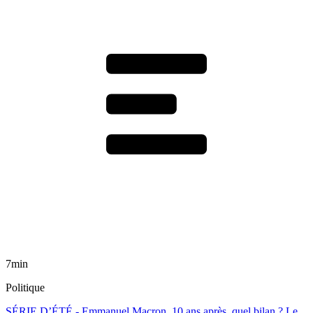
7min
Politique
SÉRIE D’ÉTÉ - Emmanuel Macron, 10 ans après, quel bilan ? Le