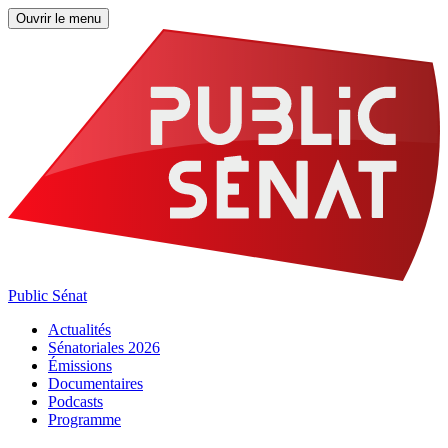
Ouvrir le menu
Public Sénat
Actualités
Sénatoriales 2026
Émissions
Documentaires
Podcasts
Programme