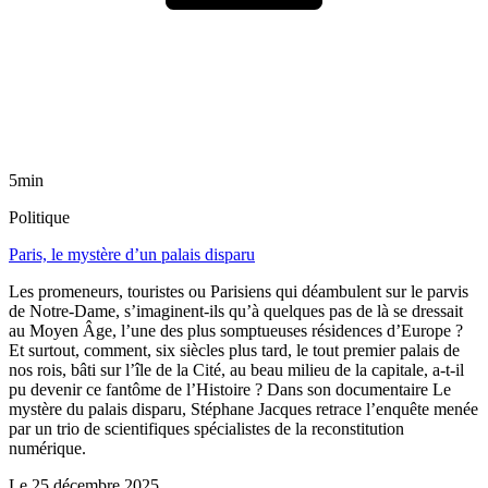
5min
Politique
Paris, le mystère d’un palais disparu
Les promeneurs, touristes ou Parisiens qui déambulent sur le parvis
de Notre-Dame, s’imaginent-ils qu’à quelques pas de là se dressait
au Moyen Âge, l’une des plus somptueuses résidences d’Europe ?
Et surtout, comment, six siècles plus tard, le tout premier palais de
nos rois, bâti sur l’île de la Cité, au beau milieu de la capitale, a-t-il
pu devenir ce fantôme de l’Histoire ? Dans son documentaire Le
mystère du palais disparu, Stéphane Jacques retrace l’enquête menée
par un trio de scientifiques spécialistes de la reconstitution
numérique.
Le
25 décembre 2025