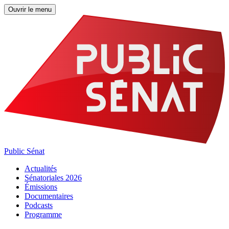
Ouvrir le menu
Public Sénat
Actualités
Sénatoriales 2026
Émissions
Documentaires
Podcasts
Programme