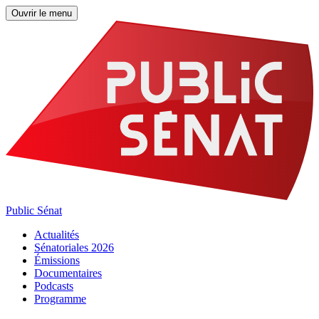
Ouvrir le menu
Public Sénat
Actualités
Sénatoriales 2026
Émissions
Documentaires
Podcasts
Programme