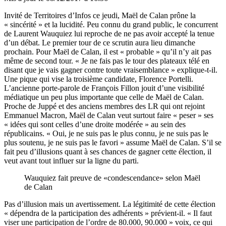
Invité de Territoires d’Infos ce jeudi, Maël de Calan prône la
« sincérité » et la lucidité. Peu connu du grand public, le concurrent
de Laurent Wauquiez lui reproche de ne pas avoir accepté la tenue
d’un débat. Le premier tour de ce scrutin aura lieu dimanche
prochain. Pour Maël de Calan, il est « probable » qu’il n’y ait pas
même de second tour. « Je ne fais pas le tour des plateaux télé en
disant que je vais gagner contre toute vraisemblance » explique-t-il.
Une pique qui vise la troisième candidate, Florence Portelli.
L’ancienne porte-parole de François Fillon jouit d’une visibilité
médiatique un peu plus importante que celle de Maël de Calan.
Proche de Juppé et des anciens membres des LR qui ont rejoint
Emmanuel Macron, Maël de Calan veut surtout faire « peser » ses
« idées qui sont celles d’une droite modérée » au sein des
républicains. « Oui, je ne suis pas le plus connu, je ne suis pas le
plus soutenu, je ne suis pas le favori » assume Maël de Calan. S’il se
fait peu d’illusions quant à ses chances de gagner cette élection, il
veut avant tout influer sur la ligne du parti.
Wauquiez fait preuve de «condescendance» selon Maël
de Calan
Pas d’illusion mais un avertissement. La légitimité de cette élection
« dépendra de la participation des adhérents » prévient-il. « Il faut
viser une participation de l’ordre de 80.000, 90.000 » voix, ce qui