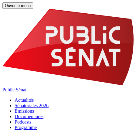
Ouvrir le menu
Public Sénat
Actualités
Sénatoriales 2026
Émissions
Documentaires
Podcasts
Programme