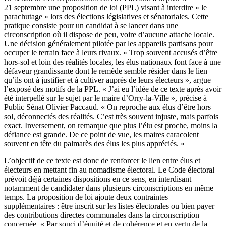
21 septembre
une proposition de loi (PPL) visant à interdire « le
parachutage »
lors des élections législatives et sénatoriales. Cette
pratique consiste pour un candidat à se lancer dans une
circonscription où il dispose de peu, voire d’aucune attache locale.
Une décision généralement pilotée par les appareils partisans pour
occuper le terrain face à leurs rivaux. « Trop souvent accusés d’être
hors-sol et loin des réalités locales, les élus nationaux font face à une
défaveur grandissante dont le remède semble résider dans le lien
qu’ils ont à justifier et à cultiver auprès de leurs électeurs », argue
l’exposé des motifs de la PPL. « J’ai eu l’idée de ce texte après avoir
été interpellé sur le sujet par le maire d’Orry-la-Ville », précise à
Public Sénat Olivier Paccaud. « On reproche aux élus d’être hors
sol, déconnectés des réalités. C’est très souvent injuste, mais parfois
exact. Inversement, on remarque que plus l’élu est proche, moins la
défiance est grande. De ce point de vue, les maires caracolent
souvent en tête du palmarès des élus les plus appréciés. »
L’objectif de ce texte est donc de renforcer le lien entre élus et
électeurs en mettant fin au nomadisme électoral. Le Code électoral
prévoit déjà certaines dispositions en ce sens, en interdisant
notamment de candidater dans plusieurs circonscriptions en même
temps. La proposition de loi ajoute deux contraintes
supplémentaires : être inscrit sur les listes électorales ou bien payer
des contributions directes communales dans la circonscription
concernée. « Par souci d’équité et de cohérence et en vertu de la