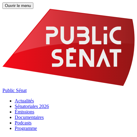
Ouvrir le menu
Public Sénat
Actualités
Sénatoriales 2026
Émissions
Documentaires
Podcasts
Programme