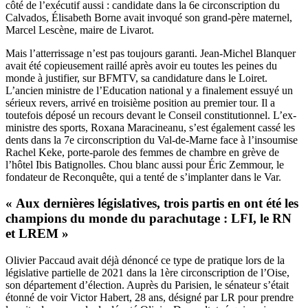
côté de l’exécutif aussi : candidate dans la 6e circonscription du
Calvados, Élisabeth Borne avait invoqué son grand-père maternel,
Marcel Lescène, maire de Livarot.
Mais l’atterrissage n’est pas toujours garanti. Jean-Michel Blanquer
avait été copieusement raillé après avoir eu toutes les peines du
monde à justifier, sur BFMTV, sa candidature dans le Loiret.
L’ancien ministre de l’Education national y a finalement essuyé un
sérieux revers, arrivé en troisième position au premier tour. Il a
toutefois déposé un recours devant le Conseil constitutionnel. L’ex-
ministre des sports, Roxana Maracineanu, s’est également cassé les
dents dans la 7e circonscription du Val-de-Marne face à l’insoumise
Rachel Keke, porte-parole des femmes de chambre en grève de
l’hôtel Ibis Batignolles. Chou blanc aussi pour Éric Zemmour, le
fondateur de Reconquête, qui a tenté de s’implanter dans le Var.
« Aux dernières législatives, trois partis en ont été les
champions du monde du parachutage : LFI, le RN
et LREM »
Olivier Paccaud avait déjà dénoncé ce type de pratique lors de la
législative partielle de 2021 dans la 1ère circonscription de l’Oise,
son département d’élection. Auprès du
Parisien
, le sénateur s’était
étonné de voir Victor Habert, 28 ans, désigné par LR pour prendre