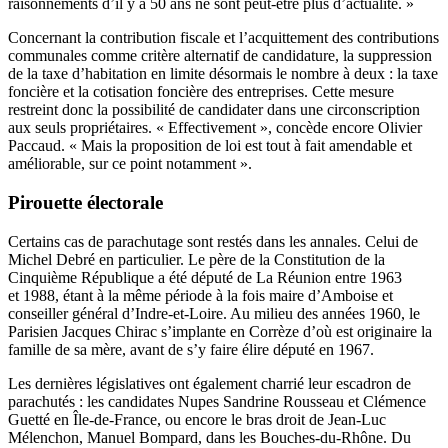
raisonnements d’il y a 50 ans ne sont peut-être plus d’actualité. »
Concernant la contribution fiscale et l’acquittement des contributions
communales comme critère alternatif de candidature, la suppression
de la taxe d’habitation en limite désormais le nombre à deux : la taxe
foncière et la cotisation foncière des entreprises. Cette mesure
restreint donc la possibilité de candidater dans une circonscription
aux seuls propriétaires. « Effectivement », concède encore Olivier
Paccaud. « Mais la proposition de loi est tout à fait amendable et
améliorable, sur ce point notamment ».
Pirouette électorale
Certains cas de parachutage sont restés dans les annales. Celui de
Michel Debré en particulier. Le père de la Constitution de la
Cinquième République a été député de La Réunion entre 1963
et 1988, étant à la même période à la fois maire d’Amboise et
conseiller général d’Indre-et-Loire. Au milieu des années 1960, le
Parisien Jacques Chirac s’implante en Corrèze d’où est originaire la
famille de sa mère, avant de s’y faire élire député en 1967.
Les dernières législatives ont également charrié leur escadron de
parachutés
: les candidates Nupes Sandrine Rousseau et Clémence
Guetté en Île-de-France, ou encore le bras droit de Jean-Luc
Mélenchon, Manuel Bompard, dans les Bouches-du-Rhône. Du