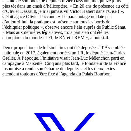
la suite de son oncle, le député Olivier Dassault, tué quinze jours
plus tôt dans un crash d’hélicoptère. « En 20 ans de présence au côté
d’Olivier Dassault, je n’ai jamais vu Victor Habert dans l’Oise ! »,
s’était agacé Olivier Paccaud. « Le parachutage ne date pas
d’aujourd’hui, la pratique est présente sur tous les bords de
l’échiquier politique », observe encore l’élu auprès de Public Sénat.
« Mais aux dernières législatives, trois partis en ont été les
champions du monde : LFI, le RN et LREM », ajoute-t-il.
Deux propositions de loi similaires ont été déposées à l’Assemblée
nationale en 2017, également portées un LR, le député Jean-Carles
Grelier. À l’époque, l’initiative visait Jean-Luc Mélenchon parti en
campagne à Marseille. Cinq ans plus tard, le fondateur de la France
insoumise a rendu son écharpe de député… et les deux textes
attendent toujours d’être fixé à l’agenda du Palais Bourbon.