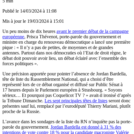
5 min
Publié le
14/03/2024 à 11:08
Mis à jour le
19/03/2024 à 15:01
Un peu moins de dix heures
avant le premier débat de la campagne
européenne
, Prisca Thévenot, porte-parole du gouvernement et
ministre en charge du renouveau démocratique a lancé une première
pique : « Il n’y a pas de petites, de moyennes et de grandes
antennes. Partout dans nos démocraties où l’Etat de droit règne, le
débat doit pouvoir avoir lieu, un débat éclairé avec l’ensemble des
forces politiques ».
Une précision apportée pour pointer l’absence de Jordan Bardella,
tête de liste du Rassemblement National, qui a choisi d’être
représenté lors de ce débat organisé et diffusé sur Public Sénat à
17 heures depuis le Parlement européen à Strasbourg. « Soyons
sérieux… Et pourquoi pas Coquelicot TV ? » avait-il ironisé d’après
la Tribune Dimanche.
Les sept principales têtes de listes
seront donc
présentes sauf lui, remplacé par l’eurodéputé Thierry Mariani, plutôt
proche de la Russie.
L’avance dans les sondages de la liste du RN n’inquiète pas la porte-
parole du gouvernement.
Jordan Bardella est donné à 31 % des
intentions de vote contre 18 % pour la candidate macroniste Valérie