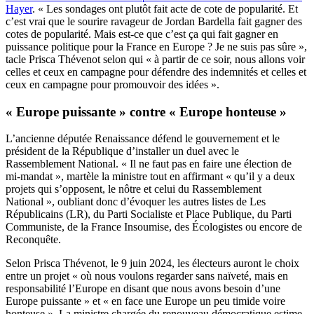
Hayer
. « Les sondages ont plutôt fait acte de cote de popularité. Et
c’est vrai que le sourire ravageur de Jordan Bardella fait gagner des
cotes de popularité. Mais est-ce que c’est ça qui fait gagner en
puissance politique pour la France en Europe ? Je ne suis pas sûre »,
tacle Prisca Thévenot selon qui « à partir de ce soir, nous allons voir
celles et ceux en campagne pour défendre des indemnités et celles et
ceux en campagne pour promouvoir des idées ».
« Europe puissante » contre « Europe honteuse »
L’ancienne députée Renaissance défend le gouvernement et le
président de la République d’installer un duel avec le
Rassemblement National. « Il ne faut pas en faire une élection de
mi-mandat », martèle la ministre tout en affirmant « qu’il y a deux
projets qui s’opposent, le nôtre et celui du Rassemblement
National », oubliant donc d’évoquer les autres listes de Les
Républicains (LR), du Parti Socialiste et Place Publique, du Parti
Communiste, de la France Insoumise, des Écologistes ou encore de
Reconquête.
Selon Prisca Thévenot, le 9 juin 2024, les électeurs auront le choix
entre un projet « où nous voulons regarder sans naïveté, mais en
responsabilité l’Europe en disant que nous avons besoin d’une
Europe puissante » et « en face une Europe un peu timide voire
honteuse ». La ministre chargée du renouveau démocratique estime