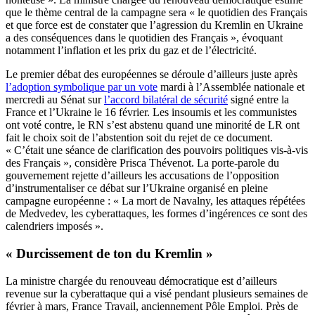
que le thème central de la campagne sera « le quotidien des Français
et que force est de constater que l’agression du Kremlin en Ukraine
a des conséquences dans le quotidien des Français », évoquant
notamment l’inflation et les prix du gaz et de l’électricité.
Le premier débat des européennes se déroule d’ailleurs juste après
l’adoption symbolique par un vote
mardi à l’Assemblée nationale et
mercredi au Sénat sur
l’accord bilatéral de sécurité
signé entre la
France et l’Ukraine le 16 février. Les insoumis et les communistes
ont voté contre, le RN s’est abstenu quand une minorité de LR ont
fait le choix soit de l’abstention soit du rejet de ce document.
« C’était une séance de clarification des pouvoirs politiques vis-à-vis
des Français », considère Prisca Thévenot. La porte-parole du
gouvernement rejette d’ailleurs les accusations de l’opposition
d’instrumentaliser ce débat sur l’Ukraine organisé en pleine
campagne européenne : « La mort de Navalny, les attaques répétées
de Medvedev, les cyberattaques, les formes d’ingérences ce sont des
calendriers imposés ».
« Durcissement de ton du Kremlin »
La ministre chargée du renouveau démocratique est d’ailleurs
revenue sur la cyberattaque qui a visé pendant plusieurs semaines de
février à mars, France Travail, anciennement Pôle Emploi. Près de