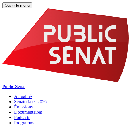
Ouvrir le menu
Public Sénat
Actualités
Sénatoriales 2026
Émissions
Documentaires
Podcasts
Programme