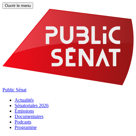
Ouvrir le menu
Public Sénat
Actualités
Sénatoriales 2026
Émissions
Documentaires
Podcasts
Programme