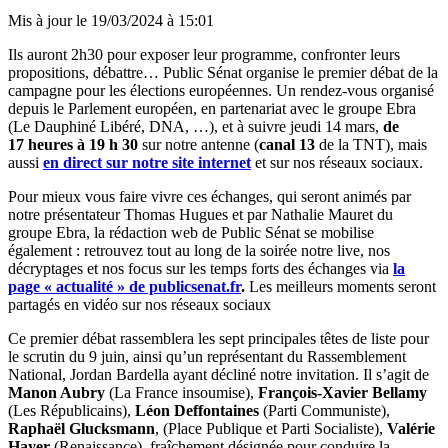
Mis à jour le
19/03/2024 à 15:01
Ils auront 2h30 pour exposer leur programme, confronter leurs
propositions, débattre… Public Sénat organise le premier débat de la
campagne pour les élections européennes. Un rendez-vous organisé
depuis le Parlement européen, en partenariat avec le groupe Ebra
(Le Dauphiné Libéré, DNA, …), et à suivre jeudi 14 mars,
de
17 heures à 19 h 30
sur notre antenne (
canal 13
de la TNT), mais
aussi
en direct sur notre site internet
et sur nos réseaux sociaux.
Pour mieux vous faire vivre ces échanges, qui seront animés par
notre présentateur Thomas Hugues et par Nathalie Mauret du
groupe Ebra, la rédaction web de Public Sénat se mobilise
également : retrouvez tout au long de la soirée notre live, nos
décryptages et nos focus sur les temps forts des échanges via
la
page « actualité » de publicsenat.fr
.
Les meilleurs moments seront
partagés en vidéo sur nos réseaux sociaux
Ce premier débat rassemblera les sept principales têtes de liste pour
le scrutin du 9 juin, ainsi qu’un représentant du Rassemblement
National, Jordan Bardella ayant décliné notre invitation. Il s’agit de
Manon Aubry
(La France insoumise),
François-Xavier Bellamy
(Les Républicains),
Léon Deffontaines
(Parti Communiste),
Raphaël Glucksmann
, (Place Publique et Parti Socialiste),
Valérie
Hayer
(Renaissance), fraîchement désignée pour conduire la