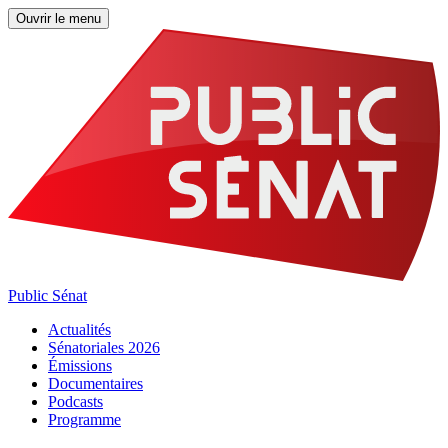
Ouvrir le menu
Public Sénat
Actualités
Sénatoriales 2026
Émissions
Documentaires
Podcasts
Programme