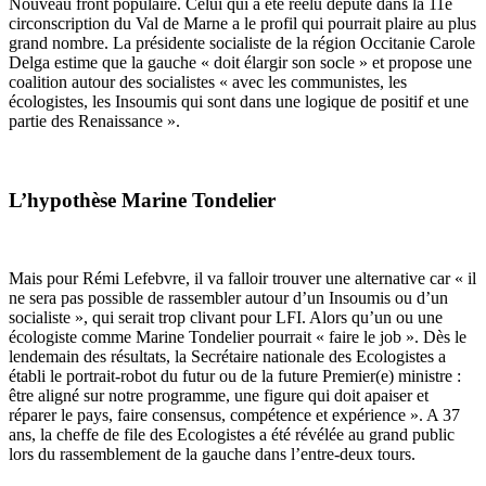
Nouveau front populaire. Celui qui a été réélu député dans la 11è
circonscription du Val de Marne a le profil qui pourrait plaire au plus
grand nombre. La présidente socialiste de la région Occitanie Carole
Delga estime que la gauche « doit élargir son socle » et propose une
coalition autour des socialistes « avec les communistes, les
écologistes, les Insoumis qui sont dans une logique de positif et une
partie des Renaissance ».
L’hypothèse Marine Tondelier
Mais pour Rémi Lefebvre, il va falloir trouver une alternative car « il
ne sera pas possible de rassembler autour d’un Insoumis ou d’un
socialiste », qui serait trop clivant pour LFI. Alors qu’un ou une
écologiste comme Marine Tondelier pourrait « faire le job ». Dès le
lendemain des résultats, la Secrétaire nationale des Ecologistes a
établi le portrait-robot du futur ou de la future Premier(e) ministre :
être aligné sur notre programme, une figure qui doit apaiser et
réparer le pays, faire consensus, compétence et expérience ». A 37
ans, la cheffe de file des Ecologistes a été révélée au grand public
lors du rassemblement de la gauche dans l’entre-deux tours.