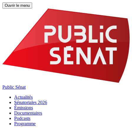
Ouvrir le menu
Public Sénat
Actualités
Sénatoriales 2026
Émissions
Documentaires
Podcasts
Programme